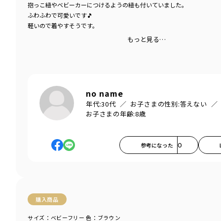
抱っこ紐やベビーカーにつけるようの紐も付いていました。
ふわふわで可愛いです🎵
軽いので着やすそうです。
もっと見る…
no name
年代:
30代
お子さまの性別:
答えない
お子さまの年齢:
8歳
参考になった
0
購入商品
サイズ：ベビーフリー
色：ブラウン