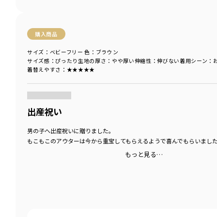
購入商品
サイズ：ベビーフリー
色：ブラウン
サイズ感
：ぴったり
生地の厚さ
：やや厚い
伸縮性
：伸びない
着用シーン
：
着替えやすさ
：★★★★★
商品をチェックする＞
出産祝い
男の子へ出産祝いに贈りました。
もこもこのアウターは今から重宝してもらえるようで喜んでもらいまし
もっと見る…