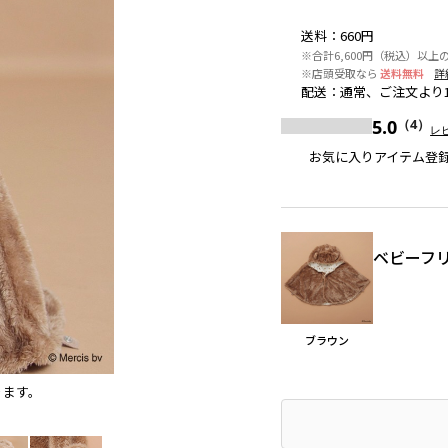
送料
：
660円
※合計6,600円（税込）以上
※店頭受取なら
送料無料
詳
配送
：
通常、ご注文より
5.0
（4）
レ
お気に入りアイテム登
ベビーフ
ブラウン
ります。
ブラウン