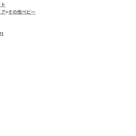
ット
ェア
>
その他ベビー
21