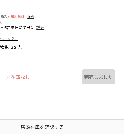
の購入で
送料無料
詳細
細
1～5営業日にて出荷
詳細
ビューを見る
録者数
人
32
完売しました
リー
／
在庫なし
ブラウン
店頭在庫を確認する