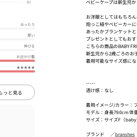
ベビーケープは新生児か
(0)
お洋服としてはもちろん
抱っこ紐やベビーカーに
ゆったり
あったかブランケットと
厚い
プレゼントとしてもおす
こちらの商品のBABY F
伸びる
新生児から2歳ごろのお
お出かけ着
着用可能なサイズ感にな
★★★★★
-----
透け感：なし
もっと見る
着用イメージ/カラー：
モデル：身長79.0cm 体重
サイズ：サイズF（baby
ブランド
／
branshes