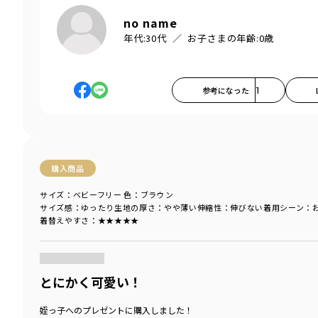
no name
年代:
30代
お子さまの年齢:
0歳
参考になった
1
購入商品
サイズ：ベビーフリー
色：ブラウン
サイズ感
：ゆったり
生地の厚さ
：やや薄い
伸縮性
：伸びない
着用シーン
：
着替えやすさ
：★★★★★
商品をチェックする＞
とにかく可愛い！
姪っ子へのプレゼントに購入しました！