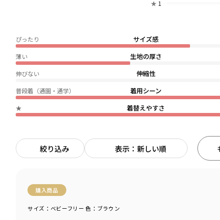
★
1
サイズ感
ぴったり
生地の厚さ
薄い
伸縮性
伸びない
着用シーン
普段着（通園・通学）
着替えやすさ
★
絞り込み
表示：新しい順
購入商品
サイズ：ベビーフリー
色：ブラウン
商品をチェックする＞