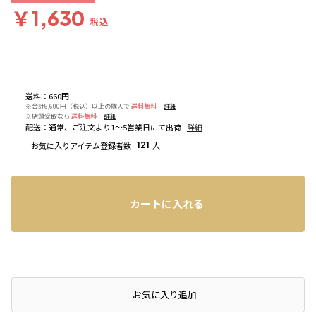
￥1,630
税込
送料
：
660円
※合計6,600円（税込）以上の購入で
送料無料
詳細
※店頭受取なら
送料無料
詳細
配送
：
通常、ご注文より1～5営業日にて出荷
詳細
お気に入りアイテム登録者数
121
人
カートに入れる
店頭在庫を確認する
お気に入り追加