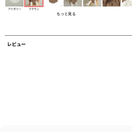
やや短毛に仕上げつつ、ふっくらとしたボリュームも持たせています。
アイボリー
ブラウン
コロンとした丸みのあるシルエットで
もっと見る
ボリスの可愛らしさを表現しています。
そしてお尻にもボリスが♪
抱っこのときやハイハイの時、
レビュー
ココロくすぐるデザインポイントになっていて
お子様のかわいさをより引き立てるアイテムです。
お部屋の中なら素足でも○
お出かけの時にはスパッツやタイツと合わせて
スタイリングをお楽しみ頂けます。
着用イメージ/カラー：ブラウン
モデル：身長74.5cm 体重10kg
サイズ：サイズ80
ブランド
／
branshes
シーズン
／
アウトレット
カテゴリ
／
ベビーウェア
>
カバーオール・ロンパース
カラー
／
ブラウン
性別タイプ
／
BABY