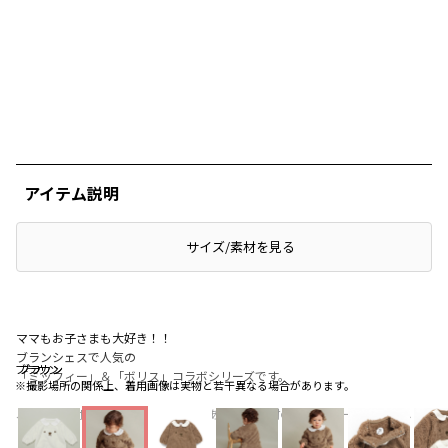
アイテム説明
サイズ/素材を見る
ママもお子さまも大好き！！
ブランシェスで人気の
ブラウン
ブラウン
ブラウン
「ミッフィー」＆「ボリス」コラボシリーズです。
※撮影場所の関係上、着用画像は実物と若干異なる場合があります。
ふわもこのボアがほっこり温かみのあるボア素材のカバーオールが登場しま
した！