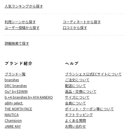
人気ランキングから探す
利用シーンから探す
コーディネートから探す
ユーザー投稿から探す
口コミから探す
詳細検索で探す
ブランド紹介
ヘルプ
ブランド一覧
ブランシェス公式ECサイト
について
branshes
ご注文について
DRC branshes
配送について
Ou? by EDWIN
返品・交換について
b.+A branshes by AYA KANEKO
サイズについて
aBity select.
会員について
THE NORTH FACE
ポイント・クーポン等について
NAUTICA
ギフトラッピング
Champion
よくある質問
JAMIE KAY
お問い合わせ