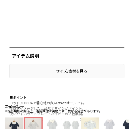
アイテム説明
サイズ/素材を見る
■ポイント
コットン100％で着心地の良い2WAYオールです。
ライトグレー
ライトグレー
ライトグレー
夜空をイメージした上品なデザインがポイント。
※撮影場所の関係上、着用画像は実物と若干異なる場合があります。
使いやすいライトグレー・ネイビーの２色展開。
ご自宅用にはもちろん、ギフトにもおすすめです♪