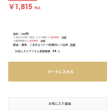
￥1,815
税込
送料
：
660円
※合計6,600円（税込）以上の購入で
送料無料
詳細
※店頭受取なら
送料無料
詳細
配送
：
通常、ご注文より1～5営業日にて出荷
詳細
お気に入りアイテム登録者数
24
人
カートに入れる
店頭在庫を確認する
お気に入り追加