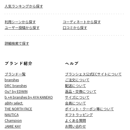
人気ランキングから探す
利用シーンから探す
コーディネートから探す
ユーザー投稿から探す
口コミから探す
詳細検索で探す
ブランド紹介
ヘルプ
ブランド一覧
ブランシェス公式ECサイト
について
branshes
ご注文について
DRC branshes
配送について
Ou? by EDWIN
返品・交換について
b.+A branshes by AYA KANEKO
サイズについて
aBity select.
会員について
THE NORTH FACE
ポイント・クーポン等について
NAUTICA
ギフトラッピング
Champion
よくある質問
JAMIE KAY
お問い合わせ