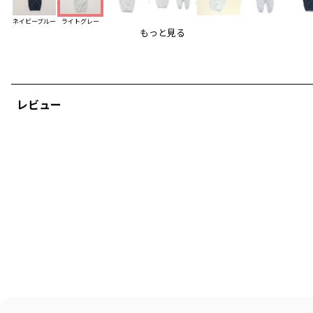
2WAYオールは新生児から生後6か月頃まで長く着用できます。
新生児期はオムツ替えが楽なドレスオールとして、
ネイビーブルー
ライトグレー
足の動きが激しくなってきたらカバーオールとしてお使いいただけます。
もっと見る
股部分は掛け違い防止の為、配色スナップを使用しています。
同じ生地を使用したスタイ（04-5176-601）もご用意しております。
-----
透け感：なし
レビュー
伸縮性：あり
ブランド
／
branshes
シーズン
／
アウトレット
カテゴリ
／
ベビーウェア
>
カバーオール・ロンパース
カラー
／
グレー
性別タイプ
／
BABY
商品番号
／
01-5139-302