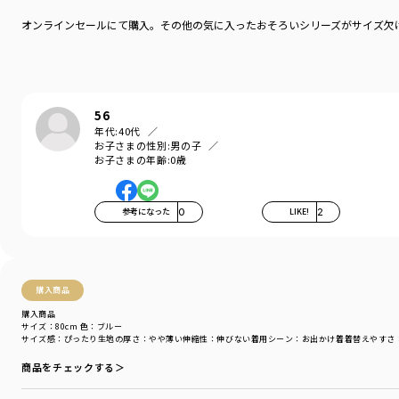
オンラインセールにて購入。その他の気に入ったおそろいシリーズがサイズ欠け
お色は爽やかな印象のブルー、上品な印象のブラックの２色展開です。
キッズとベビー、男の子と女の子の
おそろい/リンクコーデが楽しめるデザインになっています。
関連商品は以下品番となります。
56
02-5148-001【おそろい】さくら刺繍トップス＆ボトムスセット
年代:
40代
11-5108-361【おそろい】さくら刺繍長袖シャツ
お子さまの性別:
男の子
お子さまの年齢:
0歳
12-5136-060【おそろい】さくら刺繍ワンピース
04-5176-653【おそろい】さくら刺繍スタイ
04-5177-651【おそろい】さくら刺繍ヘアバンド
参考になった
0
LIKE!
2
-----
透け感：トップスややあり
伸縮性：トップスなし・ボトムスあり
購入商品
＼このアイテムのおそろい特集ページはこちら／
購入商品
サイズ：80cm
色：ブルー
サイズ感
：ぴったり
生地の厚さ
：やや薄い
伸縮性
：伸びない
着用シーン
：お出かけ着
着替えやすさ
商品をチェックする＞