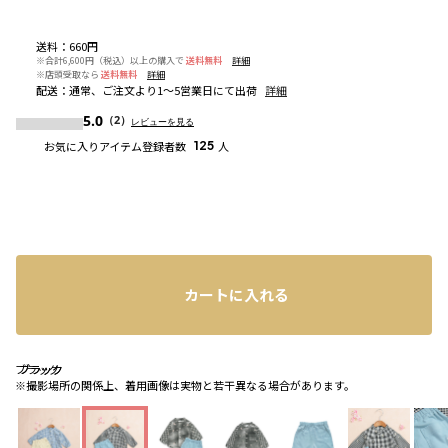
送料
：
660円
※合計6,600円（税込）以上の購入で
送料無料
詳細
※店頭受取なら
送料無料
詳細
配送
：
通常、ご注文より1～5営業日にて出荷
詳細
5.0
（2）
レビューを見る
お気に入りアイテム登録者数
125
人
カートに入れる
ブラック
ブラック
ブラック
※撮影場所の関係上、着用画像は実物と若干異なる場合があります。