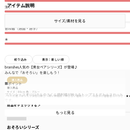
アイテム説明
薄い
伸びない
サイズ/素材を見る
普段着（通園・通学）
★
絞り込み
表示：新しい順
branshes人気の【男女ペアシリーズ】が登場♪
みんなで「おそろい」を楽しもう！
購入商品
■ポイント
購入商品
サイズ：80cm
色：ブルー
ブランシェスオリジナルのさくら柄刺繍が映えるトップス＆ボトムスセット
サイズ感
：ゆったり
生地の厚さ
：薄い
伸縮性
：伸びない
着用シーン
：お出かけ着
着替えやすさ
：★
です。
商品をチェックする＞
定番のギンガムチェックがベースなので使いやすさも抜群！
もっと見る
可愛いさくら柄刺繍が華やかさを演出します♪
おそろいシリーズ
お出かけにもオススメです。