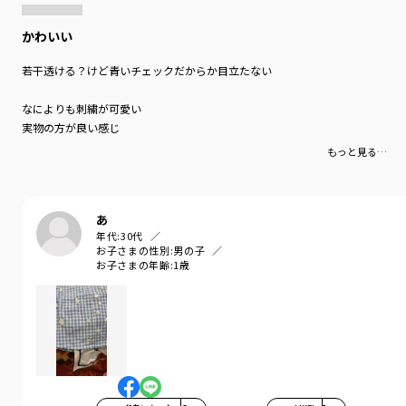
かわいい
若干透ける？けど青いチェックだからか目立たない
ブランド
／
branshes
なによりも刺繍が可愛い
シーズン
／
アウトレット
実物の方が良い感じ
カテゴリ
／
ベビーウェア
>
カバーオール・ロンパース
もっと見る…
カラー
／
ブラック
性別タイプ
／
BABY
商品番号
／
01-5148-301
あ
年代:
30代
お子さまの性別:
男の子
お子さまの年齢:
1歳