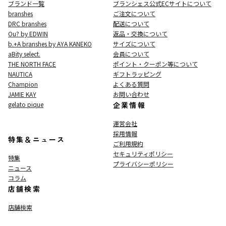
ブランド一覧
ブランシェス公式ECサイト
について
branshes
ご注文について
DRC branshes
配送について
Ou? by EDWIN
返品・交換について
b.+A branshes by AYA KANEKO
サイズについて
aBity select.
会員について
THE NORTH FACE
ポイント・クーポン等について
NAUTICA
ギフトラッピング
Champion
よくある質問
JAMIE KAY
お問い合わせ
gelato pique
企業情報
運営会社
採用情報
特集＆ニュース
ご利用規約
セキュリティポリシー
特集
プライバシーポリシー
ニュース
コラム
店舗検索
店舗検索