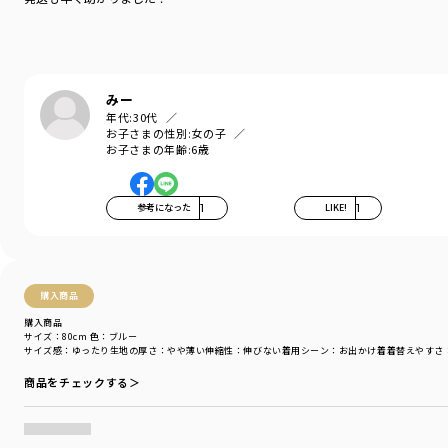
-----
透け感：オフホワイトカラーのみカラーの特性上、透け感がございます。
ポケット：あり
伸縮性：なし
みー
着用イメージ/カラー：ブルー
年代:
30代
モデル：身長74.0cm 体重7.8kg
お子さまの性別:
女の子
サイズ：サイズ80
お子さまの年齢:
6歳
ブランド
／
branshes
シーズン
／
アウトレット
参考になった
1
LIKE!
1
カテゴリ
／
ベビーウェア
>
その他ベビー
カラー
／
ホワイト
性別タイプ
／
BOY
商品番号
／
01-5248-307
購入商品
購入商品
サイズ：80cm
色：ブルー
サイズ感
：ゆったり
生地の厚さ
：やや薄い
伸縮性
：伸びない
着用シーン
：お出かけ着
着替えやすさ
商品をチェックする＞