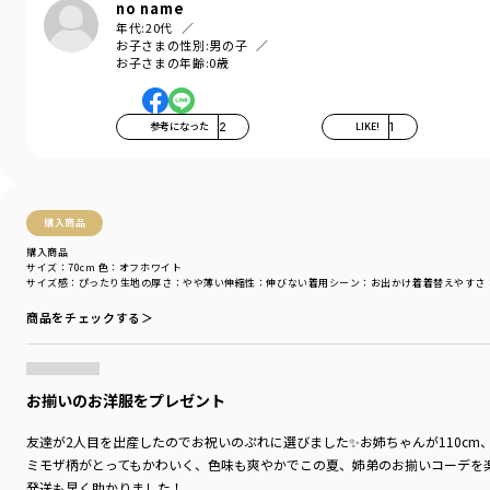
安心して着用していただけます。
no name
年代:
20代
■素材
お子さまの性別:
男の子
お子さまの年齢:
0歳
本体部分 トップス・ボトムス共に「綿100％」使用。
ホームケアの際は洗濯ネットに入れていただくことで
刺繍部分などのダメージを防いでくれます。
参考になった
2
LIKE!
1
ミモザの花言葉は「感謝」。
ブランシェスより
購入商品
すべてのお客さまへ感謝の気持ちをお届けします。
購入商品
サイズ：70cm
色：オフホワイト
＼このアイテムのおそろい特集ページはこちら／
サイズ感
：ぴったり
生地の厚さ
：やや薄い
伸縮性
：伸びない
着用シーン
：お出かけ着
着替えやすさ
商品をチェックする＞
お揃いのお洋服をプレゼント
友達が2人目を出産したのでお祝いのぷれに選びました✨️お姉ちゃんが110cm
ミモザ柄がとってもかわいく、色味も爽やかでこの夏、姉弟のお揃いコーデを楽
発送も早く助かりました！