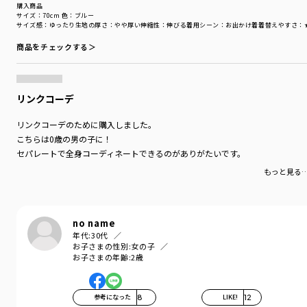
購入商品
サイズ：70cm
色：ブルー
サイズ感
：ゆったり
生地の厚さ
：やや厚い
伸縮性
：伸びる
着用シーン
：お出かけ着
着替えやすさ
：
商品をチェックする＞
リンクコーデ
リンクコーデのために購入しました。
こちらは0歳の男の子に！
セパレートで全身コーディネートできるのがありがたいです。
もっと見る
no name
年代:
30代
お子さまの性別:
女の子
お子さまの年齢:
2歳
参考になった
8
LIKE!
12