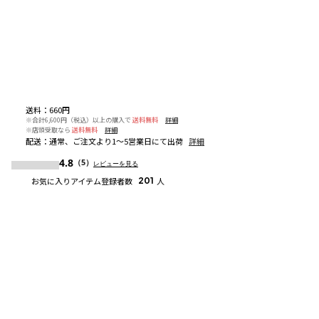
送料
：
660円
※合計6,600円（税込）以上の購入で
送料無料
詳細
※店頭受取なら
送料無料
詳細
配送
：
通常、ご注文より1～5営業日にて出荷
詳細
4.8
（5）
レビューを見る
お気に入りアイテム登録者数
201
人