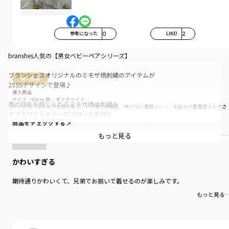
参考になった
0
LIKE!
2
branshes人気の【男女ベビーペアシリーズ】
ブランシェスオリジナルのミモザ柄刺繍のアイテムが
購入商品
25SSデザインで登場♪
購入商品
サイズ：80cm
色：オフホワイト
春の訪れを感じられるミモザ柄の刺繍を
サイズ感
：ゆったり
生地の厚さ
：やや薄い
伸縮性
：伸びない
着用シーン
：お出かけ着
着替えやすさ
オフホワイトカラーのブロード素材と
商品をチェックする＞
3.5オンスデニムを使用したブルーカラーの2色で展開。
もっと見る
右前身頃にデザインポイントのタックが入っており、
スタイリングのアクセントになっています。
かわいすぎる
ボトムスの後ろポケットにも
期待通りかわいくて、兄弟でお揃いで着せるのが楽しみです。
ミモザの上品な刺繍が施されているので
後ろ姿も〇
もっと見る
ゆったりとしたシルエットのバンドカラーは
深めの首ぐりになっているので首の距離が短いベビーも