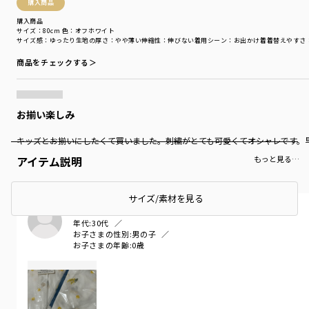
購入商品
購入商品
サイズ：80cm
色：オフホワイト
サイズ感
：ゆったり
生地の厚さ
：やや薄い
伸縮性
：伸びない
着用シーン
：お出かけ着
着替えやすさ
商品をチェックする＞
お揃い楽しみ
キッズとお揃いにしたくて買いました。刺繍がとても可愛くてオシャレです。
アイテム説明
もっと見る…
サイズ/素材を見る
たま
年代:
30代
お子さまの性別:
男の子
お子さまの年齢:
0歳