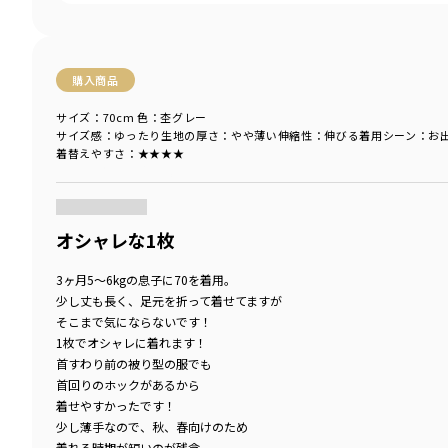
購入商品
サイズ：70cm
色：杢グレー
サイズ感
：ゆったり
生地の厚さ
：やや薄い
伸縮性
：伸びる
着用シーン
：お
着替えやすさ
：★★★★
商品をチェックする＞
オシャレな1枚
3ヶ月5～6kgの息子に70を着用。
少し丈も長く、足元を折って着せてますが
そこまで気にならないです！
1枚でオシャレに着れます！
首すわり前の被り型の服でも
首回りのホックがあるから
着せやすかったです！
少し薄手なので、秋、春向けのため
着れる時期が短いのが残念。