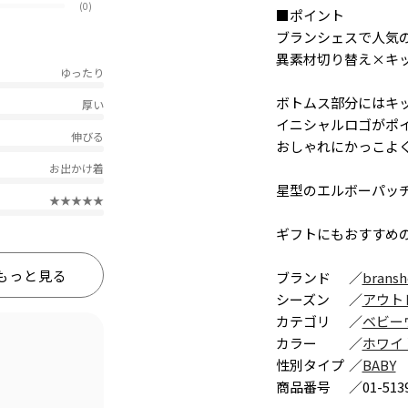
(0)
■ポイント
ブランシェスで人気
異素材切り替え×キ
ゆったり
ボトムス部分にはキ
厚い
イニシャルロゴがポ
伸びる
おしゃれにかっこよ
お出かけ着
星型のエルボーパッ
★★★★★
ギフトにもおすすめ
もっと見る
ブランド
／
bransh
シーズン
／
アウト
カテゴリ
／
ベビー
カラー
／
ホワイ
性別タイプ
／
BABY
商品番号
／
01-513