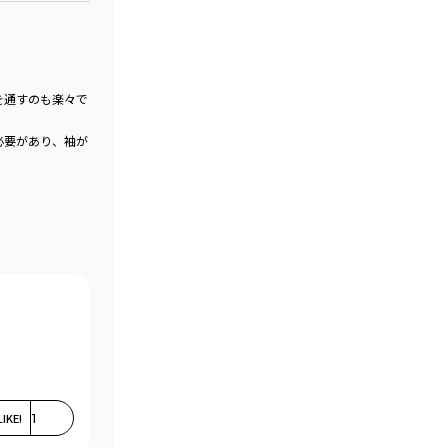
を通すのも楽々で
必要があり、袖が
LIKE!
1