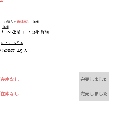
以上の購入で
送料無料
詳細
詳細
り1～5営業日にて出荷
詳細
）
レビューを見る
登録者数
人
45
完売しました
／
在庫なし
完売しました
／
在庫なし
なる場合があります。
杢グレー