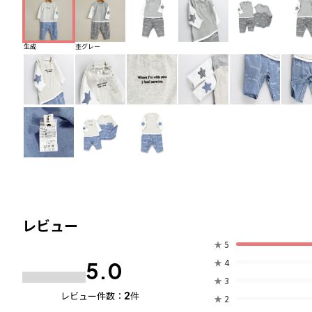
生成
杢グレー
レビュー
★
5
★
4
5.0
★
3
2
レビュー件数：
件
★
2