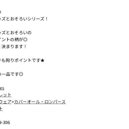
の
ッズとおそろいシリーズ！
ッズとおそろいの
イントの柄が◎
く決まります！
チも拘りポイントです★
の一品です◎
es
レット
ウェア
>
カバーオール・ロンパース
ト
9-306