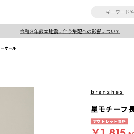
令和８年熊本地震に伴う集配への影響について
バーオール
branshes
星モチーフ
アウトレット価格
￥1,815
税