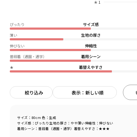
★
1
サイズ感
ぴったり
生地の厚さ
薄い
伸縮性
伸びない
着用シーン
普段着（通園・通学）
着替えやすさ
★
絞り込み
表示：新しい順
サイズ：80cm
色：生成
サイズ感
：ぴったり
生地の厚さ
：やや薄い
伸縮性
：伸びない
着用シーン
：普段着（通園・通学）
着替えやすさ
：★★★
商品をチェックする＞