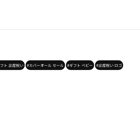
ギフト 出産祝い
#カバーオール セール
#ギフト ベビー
#出産祝い ロゴ