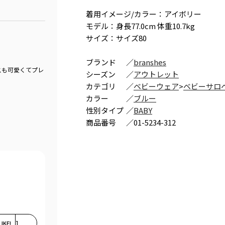
着用イメージ/カラー：アイボリー
モデル：身長77.0cm 体重10.7kg
サイズ：サイズ80
ブランド
／
branshes
スも可愛くてプレ
シーズン
／
アウトレット
カテゴリ
／
ベビーウェア
>
ベビーサロ
カラー
／
ブルー
性別タイプ
／
BABY
商品番号
／
01-5234-312
LIKE!
1