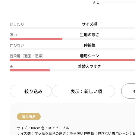
★
1
サイズ感
ぴったり
生地の厚さ
薄い
伸縮性
伸びない
着用シーン
普段着（通園・通学）
着替えやすさ
★
絞り込み
表示：新しい順
購入商品
サイズ：80cm
色：ネイビーブルー
サイズ感
：ぴったり
生地の厚さ
：やや薄い
伸縮性
：伸びない
着用シーン
：