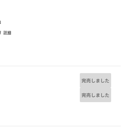
細
荷
詳細
完売しました
完売しました
ネイビーブルー