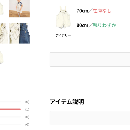
70cm
／
在庫なし
80cm
／
残りわずか
アイボリー
アイテム説明
(0)
(1)
(0)
(0)