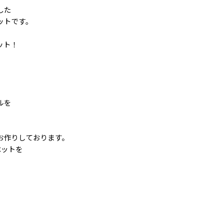
した
ットです。
ット！
ルを
お作りしております。
ペットを