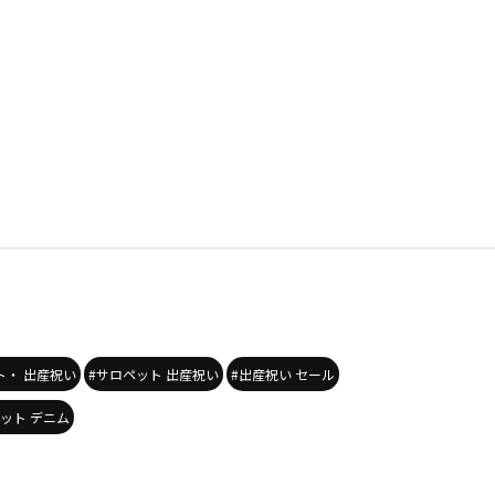
ト・ 出産祝い
#サロペット 出産祝い
#出産祝い セール
ット デニム