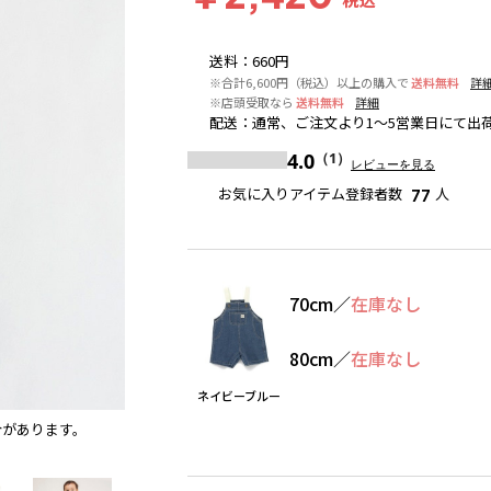
送料
：
660円
※合計6,600円（税込）以上の購入で
送料無料
詳
※店頭受取なら
送料無料
詳細
配送
：
通常、ご注文より1～5営業日にて出
4.0
（1）
レビューを見る
お気に入りアイテム登録者数
人
77
70cm
／
在庫なし
80cm
／
在庫なし
ネイビーブルー
合があります。
ネイビーブルー