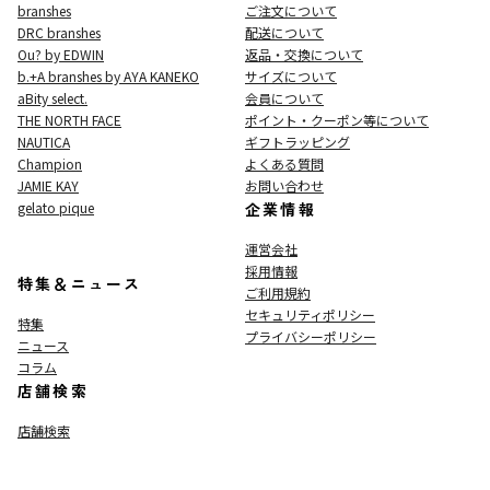
branshes
ご注文について
DRC branshes
配送について
Ou? by EDWIN
返品・交換について
b.+A branshes by AYA KANEKO
サイズについて
aBity select.
会員について
THE NORTH FACE
ポイント・クーポン等について
NAUTICA
ギフトラッピング
Champion
よくある質問
JAMIE KAY
お問い合わせ
gelato pique
企業情報
運営会社
採用情報
特集＆ニュース
ご利用規約
セキュリティポリシー
特集
プライバシーポリシー
ニュース
コラム
店舗検索
店舗検索