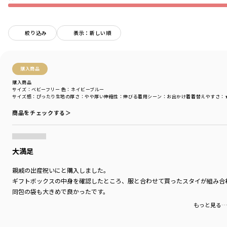
足の動きが激しくなってきたらカバーオールとしてお使いいただけます。
股下部分のスナップは掛け違い防止の為、
絞り込み
表示：新しい順
配色スナップを使用しています。
ご自宅用にはもちろん、ギフトにもおすすめです♪
購入商品
-----
伸縮性：あり
購入商品
サイズ：ベビーフリー
色：ネイビーブルー
透け感：両色ともトップス部分の天竺はカラーの特性上、透け感がございま
サイズ感
：ぴったり
生地の厚さ
：やや厚い
伸縮性
：伸びる
着用シーン
：お出かけ着
着替えやすさ
：
す。
商品をチェックする＞
ブランド
／
branshes
シーズン
／
アウトレット
カテゴリ
／
ベビーウェア
>
カバーオール・ロンパース
大満足
カラー
／
ブルー
性別タイプ
／
BABY
親戚の出産祝いにと購入しました。
商品番号
／
01-5239-309
ギフトボックスの中身を確認したところ、服と合わせて買ったスタイが組み合
同包の袋も大きめで良かったです。
もっと見る…