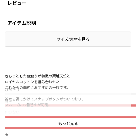
レビュー
アイテム説明
サイズ/素材を見る
さらっとした肌触りが特徴の梨地天竺と
ロイヤルコットンを組み合わせた
これからの季節におすすめの一枚です。
ぴったり
衿から裾にかけてスナップボタンがついており、
薄い
スムーズにお着替えが可能。
伸びない
きちんと感のある衿つきで、お出かけシーンにぴったりな一枚です。
2WAYオールは新生児から生後6か月頃まで長く着用できます。
普段着（通園・通学）
もっと見る
新生児期はオムツ替えが楽なドレスオールとして、
★