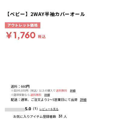
【ベビー】2WAY半袖カバーオール
アウトレット価格
￥1,760
税込
送料
：
660円
※合計6,600円（税込）以上の購入で
送料無料
詳細
※店頭受取なら
送料無料
詳細
配送
：
通常、ご注文より1～5営業日にて出荷
詳細
5.0
（1）
レビューを見る
お気に入りアイテム登録者数
31
人