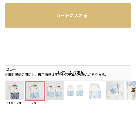
カートに入れる
ブルー
ブルー
ブルー
店頭在庫を確認する
お気に入り追加
※撮影場所の関係上、着用画像は実物と若干異なる場合があります。
ネイビーブルー
ブルー