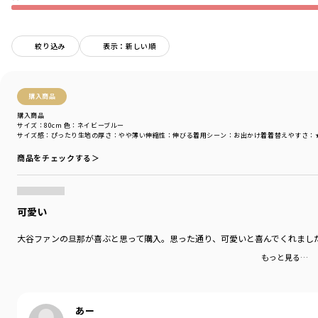
キッズサイズとリンクコーデが楽しめるデザイン。
ギフトにもおすすめの一品です。
絞り込み
表示：新しい順
ネイビーカラー：ドジャース
生成カラー：ヤンキース
ライトグレーカラー：カブス
購入商品
■MLB（メジャーリーグ・ベースボール）について
購入商品
サイズ：80cm
色：ネイビーブルー
メジャーリーグベースボール（MLB）は、最も歴史のあるプロ・スポーツリ
サイズ感
：ぴったり
生地の厚さ
：やや薄い
伸縮性
：伸びる
着用シーン
：お出かけ着
着替えやすさ
：
ーグであり、
商品をチェックする＞
米国とカナダにおける30の世界最高水準の加盟球団によって構成されていま
す。
MLBは北米で最大の参加人口を誇り、2004年以来、MLBは参加人口の記録更
新を続けています。
可愛い
MLBは、米国、カナダ、そして世界中のコミュニティに影響を与え、野球の
ビジネス、マーケティング、
大谷ファンの旦那が喜ぶと思って購入。思った通り、可愛いと喜んでくれまし
地域社会のあらゆる取り組みに浸透し、社会におけるスポーツの役割を更新
し続けています。
もっと見る…
MLBネットワークとMLBデジタルプラットフォームの継続的な成功を礎とし
て、
MLBは、ファンの皆さまがアメリカの野球とグローバルな試合を楽しむため
のより革新的な手法を探し続けています。
あー