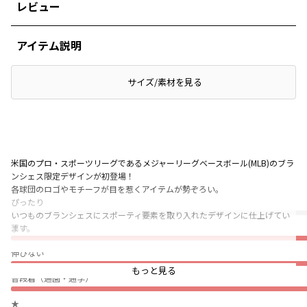
レビュー
アイテム説明
サイズ/素材を見る
米国のプロ・スポーツリーグであるメジャーリーグベースボール(MLB)のブラ
ンシェス限定デザインが初登場！
各球団のロゴやモチーフが目を惹くアイテムが勢ぞろい。
ぴったり
いつものブランシェスにスポーティ要素を取り入れたデザインに仕上げてい
薄い
ます。
伸びない
小さいお子様から150㎝の大きいサイズまで楽しめて、
きょうだいでリンクコーデも楽しめるラインナップです。
もっと見る
普段着（通園・通学）
ハートのサガラワッペンがポイントのドッキングワンピース風カバーオール
★
です。