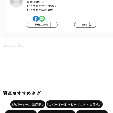
年代:
30代
お子さまの性別:
女の子
-----
お子さまの年齢:
0歳
透け感：なし
伸縮性：あり
ポケット：なし
参考になった
1
LIKE!
2
ブランド
／
branshes
シーズン
／
アウトレット
カテゴリ
／
ベビーウェア
>
カバーオール・ロンパース
カラー
／
ホワイト
性別タイプ
／
BABY
商品番号
／
01-5539-518
関連おすすめタグ
#カバーオール 出産祝い
#カバーオール ベビーギフト・ 出産祝い