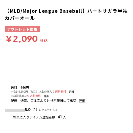
【MLB/Major League Baseball】ハートサガラ半袖
カバーオール
アウトレット価格
￥2,090
税込
送料
：
660円
※合計6,600円（税込）以上の購入で
送料無料
詳細
※店頭受取なら
送料無料
詳細
配送
：
通常、ご注文より1～5営業日にて出荷
詳細
5.0
（1）
レビューを見る
お気に入りアイテム登録者数
41
人