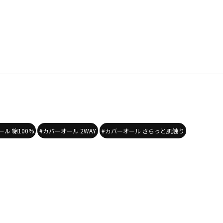
ール 綿100%
#カバーオール 2WAY
#カバーオール さらっと肌触り