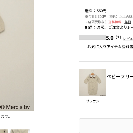
送料
：
660円
※合計6,600円（税込）以上の
※店頭受取なら
送料無料
詳細
配送
：
通常、ご注文より1
5.0
（1）
レビ
お気に入りアイテム登録
ベビーフリ
ブラウン
ります。
ブラウン