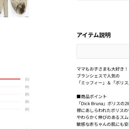
アイテム説明
ママもお子さまも大好き！
ブランシェスで人気の
(1)
「ミッフィー」＆「ボリス
(0)
(0)
■商品ポイント
(0)
「Dick Bruna」ボリスの
(0)
襟にあしらわれたボリスの
やわらかく伸びのあるスム
敏感な赤ちゃんの肌にも安