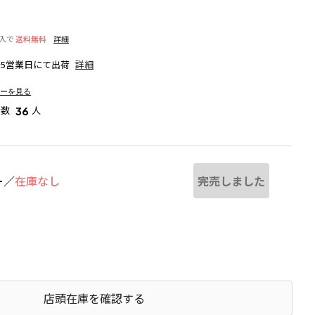
購入で
送料無料
詳細
～5営業日にて出荷
詳細
ューを見る
者数
人
36
完売しました
ー
／
在庫なし
ブラウン
店頭在庫を確認する