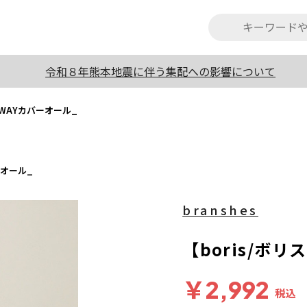
令和８年熊本地震に伴う集配への影響について
2WAYカバーオール_
ーオール_
branshes
【boris/ボ
￥2,992
税込