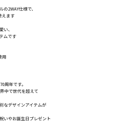
の2WAY仕様で、
使えます
愛い、
テムです
使用
70周年です。
世界中で世代を超えて
特別なデザインアイテムが
祝いやお誕生日プレゼント