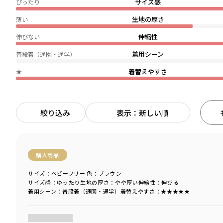
サイズ感
ぴったり
生地の厚さ
薄い
伸縮性
伸びない
着用シーン
普段着（通園・通学）
着替えやすさ
★
絞り込み
表示：新しい順
購入商品
サイズ：ベビーフリー
色：ブラウン
サイズ感
：ゆったり
生地の厚さ
：やや厚い
伸縮性
：伸びる
着用シーン
：普段着（通園・通学）
着替えやすさ
：★★★★★
商品をチェックする＞