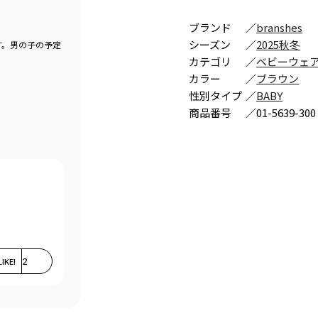
ブランド
／
branshes
シーズン
／
2025秋冬
す。男の子の予定
カテゴリ
／
ベビーウェ
カラー
／
ブラウン
性別タイプ
／
BABY
商品番号
／
01-5639-300
LIKE!
2