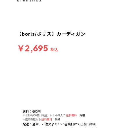
【boris/ボリス】カーディガン
￥2,695
税込
送料
：
660円
※合計6,600円（税込）以上の購入で
送料無料
詳細
※店頭受取なら
送料無料
詳細
配送
：
通常、ご注文より1～5営業日にて出荷
詳細