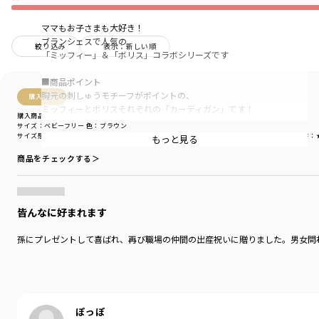
ママもお子さまも大好き！
ブランシェスで人気の
絞り込み
表示：新しい順
「ミッフィー」＆「ボリス」コラボシリーズです
■商品ポイント
胸元の刺しゅうモチーフがポイントの、
購入商品
ミッフィーとボリスそれぞれの「カーディガン」です！
購入商品
サイズ：ベビーフリー
色：ブラウン
多色の糸をミックスして編んでいるので、
サイズ感
：ゆったり
生地の厚さ
：やや薄い
伸縮性
：伸びる
着用シーン
：お出かけ着
着替えやすさ
：
もっと見る
絶妙な色合いがベビーの可愛さを引き立ててくれます
商品をチェックする＞
柔らかな肌ざわりで、赤ちゃんにも安心して着用して
いただけます
ふわふわで伸縮性もあるため、脱ぎ着させやすく
皆んなに好まれます
ママにも嬉しいポイント♪
体温調節の難しいベビーちゃんのお出かけにぴったりの必需品です
孫にプレゼントして喜ばれ、再び職場の仲間の出産祝いに贈りました。男女問
サッと羽織れるカーディガンは欠かせないアイテム
たくさん動き回る元気なベビーにもぴったり！
ギフトとしてもおすすめのアイテムです
ぽっぽ
【関連商品】025603406 【miffy/ミッフィー】カーディガン