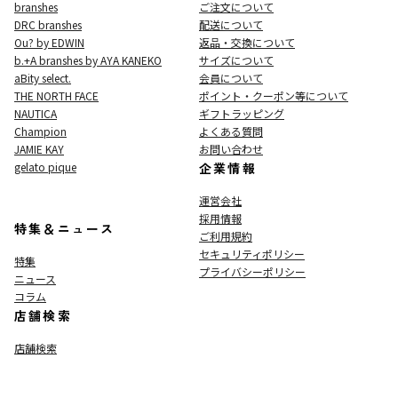
branshes
ご注文について
DRC branshes
配送について
Ou? by EDWIN
返品・交換について
b.+A branshes by AYA KANEKO
サイズについて
aBity select.
会員について
THE NORTH FACE
ポイント・クーポン等について
NAUTICA
ギフトラッピング
Champion
よくある質問
JAMIE KAY
お問い合わせ
gelato pique
企業情報
運営会社
採用情報
特集＆ニュース
ご利用規約
セキュリティポリシー
特集
プライバシーポリシー
ニュース
コラム
店舗検索
店舗検索