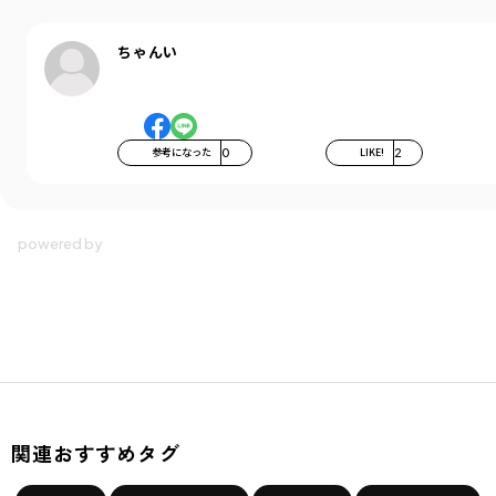
カテゴリ
／
ベビーウェア
>
その他ベビー
カラー
／
ブラウン
性別タイプ
／
BABY
ちゃんい
商品番号
／
01-5603-401
参考になった
0
LIKE!
2
関連おすすめタグ