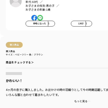
年代:
60代
お子さまの性別:
男の子
お子さまの年齢:
1歳
【ミッフィー70周年】
2025年は、ミッフィー誕生70周年です。
1955年に誕生してから、世界中で世代を超えて
参考になった
1
LIKE!
1
愛され続けるミッフィー。
生誕70周年を記念して、特別なデザインアイテムが
登場しました。
普段使いはもちろん、出産祝いやお誕生日プレゼント
にもおすすめです。
購入商品
購入商品
サイズ：ベビーフリー
色：ブラウン
-----
透け感：なし
商品をチェックする＞
伸縮性：あり
着用イメージ/カラー：ブラウン
かわいい！
モデル：身長75.0cm 体重10.5kg
サイズ：サイズFree
4ヶ月の息子に購入しました。お出かけの時の羽織りとして今の時期活躍して
いろんな服と合わせて着まわしたいです。
ブランド
／
branshes
もっと見る…
シーズン
／
2025秋冬