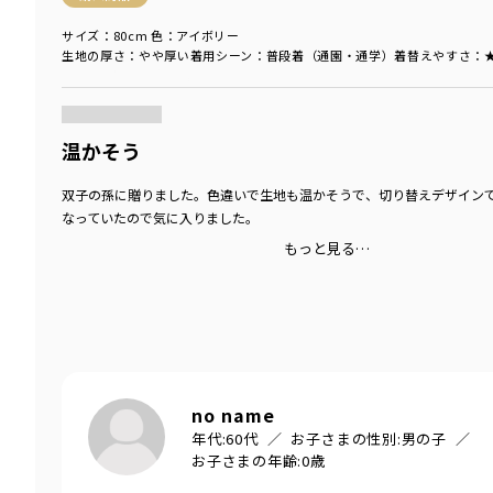
サイズ：80cm
色：アイボリー
生地の厚さ
：やや厚い
着用シーン
：普段着（通園・通学）
着替えやすさ
：
商品をチェックする＞
温かそう
双子の孫に贈りました。色違いで生地も温かそうで、切り替えデザイン
なっていたので気に入りました。
もっと見る…
no name
年代:
60代
お子さまの性別:
男の子
お子さまの年齢:
0歳