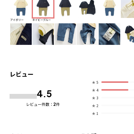
アイボリー
ネイビーブルー
レビュー
★
5
★
4
4.5
★
3
2
レビュー件数：
件
★
2
★
1