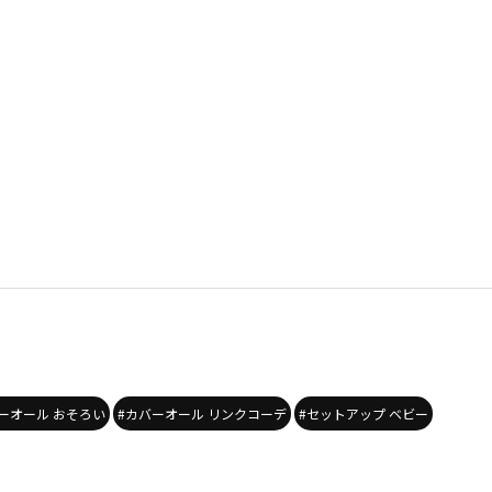
ーオール おそろい
#カバーオール リンクコーデ
#セットアップ ベビー