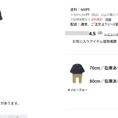
送料
：
660円
※合計6,600円（税込）以上の購入
※店頭受取なら
送料無料
詳細
配送
：
通常、ご注文より1～5
4.5
（2）
レビュー
お気に入りアイテム登録者数
70cm
／
在庫あ
80cm
／
在庫あ
ネイビーブルー
合があります。
ネイビーブルー