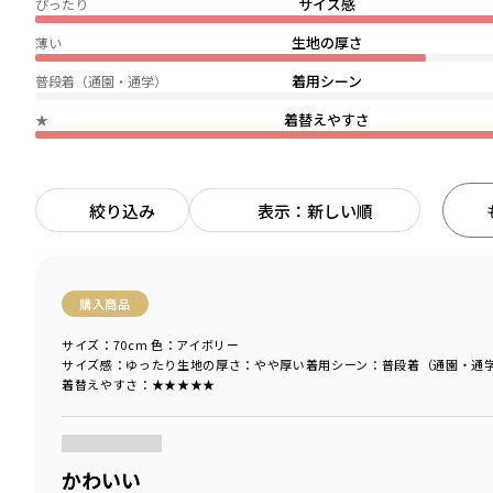
サイズ感
ぴったり
生地の厚さ
薄い
着用シーン
普段着（通園・通学）
着替えやすさ
★
絞り込み
表示：新しい順
購入商品
サイズ：70cm
色：アイボリー
サイズ感
：ゆったり
生地の厚さ
：やや厚い
着用シーン
：普段着（通園・通
着替えやすさ
：★★★★★
商品をチェックする＞
かわいい