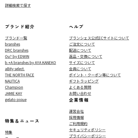
詳細検索で探す
ブランド紹介
ヘルプ
ブランド一覧
ブランシェス公式ECサイト
について
branshes
ご注文について
DRC branshes
配送について
Ou? by EDWIN
返品・交換について
b.+A branshes by AYA KANEKO
サイズについて
aBity select.
会員について
THE NORTH FACE
ポイント・クーポン等について
NAUTICA
ギフトラッピング
Champion
よくある質問
JAMIE KAY
お問い合わせ
gelato pique
企業情報
運営会社
採用情報
特集＆ニュース
ご利用規約
セキュリティポリシー
特集
プライバシーポリシー