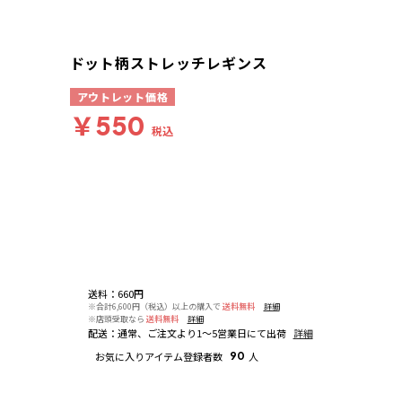
ドット柄ストレッチレギンス
アウトレット価格
￥550
税込
送料
：
660円
※合計6,600円（税込）以上の購入で
送料無料
詳細
※店頭受取なら
送料無料
詳細
配送
：
通常、ご注文より1～5営業日にて出荷
詳細
お気に入りアイテム登録者数
90
人