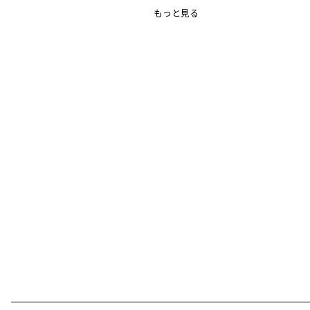
もっと見る
ブランド
／
branshes
シーズン
／
アウトレット
カテゴリ
／
ベビーウェア
>
ベビーボトムス
カラー
／
ホワイト
性別タイプ
／
GIRL
BABY
商品番号
／
02-2142-029