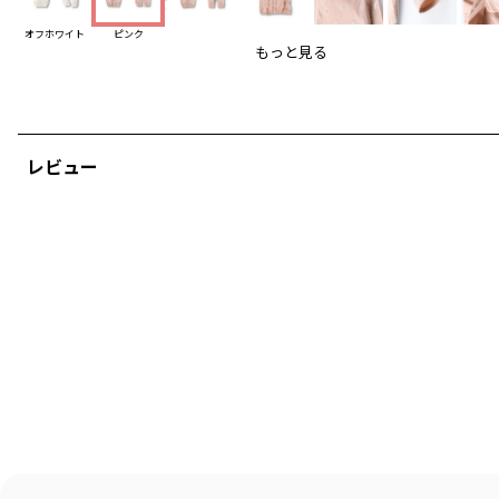
使用しています。
③胴体部分のスナップボタンは隠しスナップ仕様に
オフホワイト
ピンク
なっており、赤ちゃんの肌に直接当たりません。
もっと見る
④新生児から生後6か月頃まで長く着用できます。
新生児期はオムツ替えが楽なドレスオールとして、
足の動きが激しくなってきたらカバーオールとして
お使いいただけます。
レビュー
＝＝＝＝＝＝＝＝＝＝＝＝＝＝＝＝＝＝＝＝＝＝＝＝＝
ちょこんと座ったうさぎ柄はブランシェスオリジナル♪
繊細な赤ちゃんを優しく包む綿100％素材の生地を
使用しています。
同じ素材を使用したスタイもご用意しておりますので、
ご自宅用にはもちろん、ギフトにもおすすめです♪
-----
透け感：なし
伸縮性：あり
裏地：なし
ポケット：なし
ブランド
／
branshes