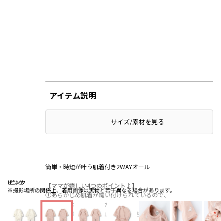
アイテム説明
サイズ/素材を見る
簡単・時短が叶う肌着付き2WAYオール
ピンク
ピンク
ピンク
【ママが嬉しい4つのポイント♪】
※撮影場所の関係上、着用画像は実物と若干異なる場合があります。
①あらかじめ肌着が縫い付けられているので、
オムツの上から着用が可能です。
②股部分は掛け違い防止の為、配色スナップを