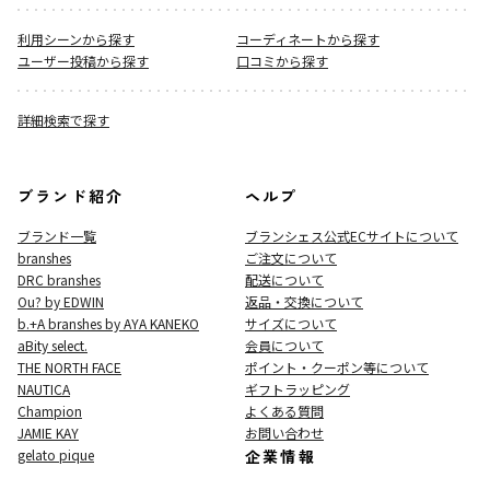
利用シーンから探す
コーディネートから探す
ユーザー投稿から探す
口コミから探す
詳細検索で探す
ブランド紹介
ヘルプ
ブランド一覧
ブランシェス公式ECサイト
について
branshes
ご注文について
DRC branshes
配送について
Ou? by EDWIN
返品・交換について
b.+A branshes by AYA KANEKO
サイズについて
aBity select.
会員について
THE NORTH FACE
ポイント・クーポン等について
NAUTICA
ギフトラッピング
Champion
よくある質問
JAMIE KAY
お問い合わせ
gelato pique
企業情報