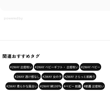
シーズン
／
アウトレット
カテゴリ
／
ベビーウェア
>
カバーオール・ロンパース
カラー
／
ピンク
性別タイプ
／
GIRL
BABY
商品番号
／
02-2139-001
関連おすすめタグ
#2WAY 出産祝い
#2WAY ベビーギフト・ 出産祝い
#2WAY ベビー
#2WAY 透け感なし
#2WAY 女の子
#2WAY さらっと肌触り
#2WAY 柔らかな風合い
#2WAY 綿100%
#ベビー 肌着
#肌着 出産祝い