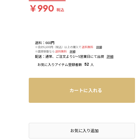
￥990
税込
送料
：
660円
※合計6,600円（税込）以上の購入で
送料無料
詳細
※店頭受取なら
送料無料
詳細
配送
：
通常、ご注文より1～5営業日にて出荷
詳細
お気に入りアイテム登録者数
52
人
カートに入れる
お気に入り追加