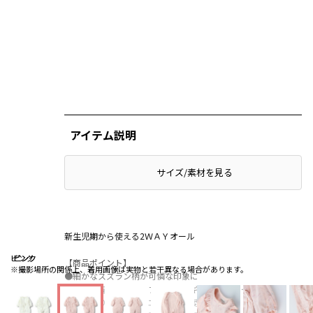
アイテム説明
サイズ/素材を見る
新生児期から使える2ＷＡＹオール
ピンク
ピンク
ピンク
【商品ポイント】
※撮影場所の関係上、着用画像は実物と若干異なる場合があります。
●細かなスズラン柄が可憐な印象に
●肩から胸にかけてのフリルと、ギャザーをたっぷり寄せ
ふんわりとしたシルエットが可愛い1枚