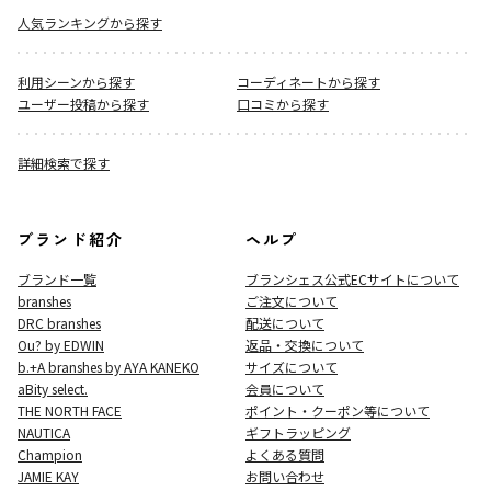
人気ランキングから探す
利用シーンから探す
コーディネートから探す
ユーザー投稿から探す
口コミから探す
詳細検索で探す
ブランド紹介
ヘルプ
ブランド一覧
ブランシェス公式ECサイト
について
branshes
ご注文について
DRC branshes
配送について
Ou? by EDWIN
返品・交換について
b.+A branshes by AYA KANEKO
サイズについて
aBity select.
会員について
THE NORTH FACE
ポイント・クーポン等について
NAUTICA
ギフトラッピング
Champion
よくある質問
JAMIE KAY
お問い合わせ