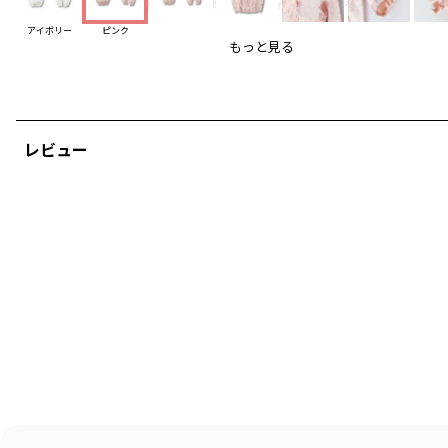
●股股部分は掛け違い防止の為、配色スナップを
使用しています
アイボリー
ピンク
●新生児から生後6か月頃まで長く着用できます。
もっと見る
新生児期はオムツ替えが楽なドレスオールとして、
足の動きが激しくなってきたらカバーオールとして
お使いいただけます
●同じ素材を使用したスタイもご用意しておりますので、
ご自宅用にはもちろん、ギフトにもおすすめです♪
レビュー
ブランド
／
branshes
シーズン
／
アウトレット
カテゴリ
／
ベビーウェア
>
カバーオール・ロンパース
カラー
／
ピンク
性別タイプ
／
GIRL
BABY
商品番号
／
02-2139-004