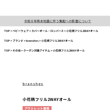
令和８年熊本地震に伴う集配への影響について
TOP
>
ベビーウェア
>
カバーオール・ロンパース
>
小花柄フリル2WAYオール
TOP
>
ブランド
>
branshes
>
小花柄フリル2WAYオール
TOP
>
その他
>
クーポン対象アイテム
>
小花柄フリル2WAYオール
branshes
小花柄フリル2WAYオール
アウトレット価格