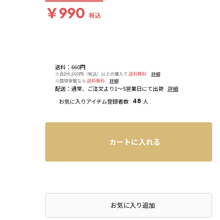
￥990
税込
送料
：
660円
※合計6,600円（税込）以上の購入で
送料無料
詳細
※店頭受取なら
送料無料
詳細
配送
：
通常、ご注文より1～5営業日にて出荷
詳細
お気に入りアイテム登録者数
48
人
カートに入れる
お気に入り追加