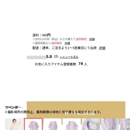
送料
：
660円
※合計6,600円（税込）以上の購入で
送料無料
詳細
※店頭受取なら
送料無料
詳細
配送
：
通常、ご注文より1～5営業日にて出荷
詳細
5.0
（2）
レビューを見る
お気に入りアイテム登録者数
78
人
ラベンダー
ラベンダー
ラベンダー
※撮影場所の関係上、着用画像は実物と若干異なる場合があります。
カートに入れる