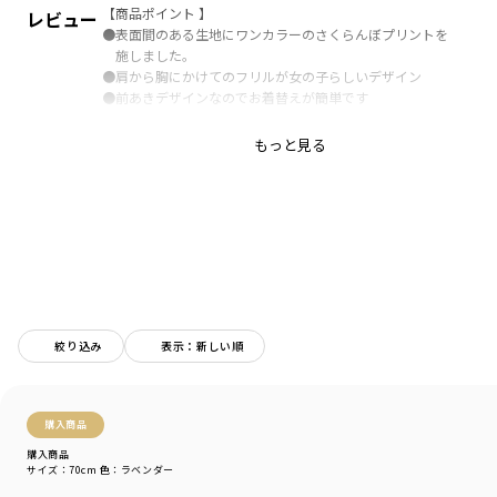
【商品ポイント 】
レビュー
●表面間のある生地にワンカラーのさくらんぼプリントを
施しました。
●肩から胸にかけてのフリルが女の子らしいデザイン
●前あきデザインなのでお着替えが簡単です
もっと見る
ブランド
／
branshes
シーズン
／
アウトレット
カテゴリ
／
ベビーウェア
>
カバーオール・ロンパース
カラー
／
パープル
性別タイプ
／
GIRL
BABY
商品番号
／
02-2139-008
絞り込み
表示：新しい順
購入商品
購入商品
サイズ：70cm
色：ラベンダー