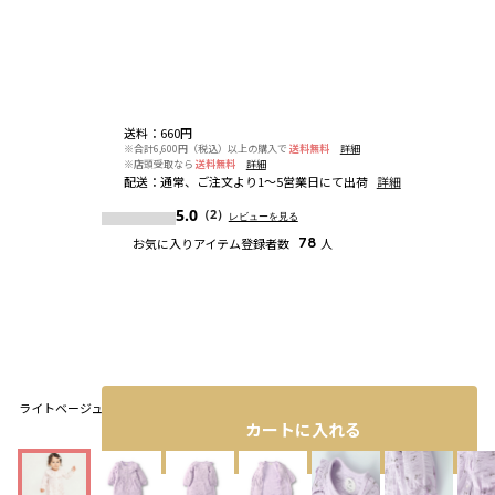
送料
：
660円
※合計6,600円（税込）以上の購入で
送料無料
詳細
※店頭受取なら
送料無料
詳細
配送
：
通常、ご注文より1～5営業日にて出荷
詳細
5.0
（2）
レビューを見る
お気に入りアイテム登録者数
78
人
ライトベージュ
カートに入れる