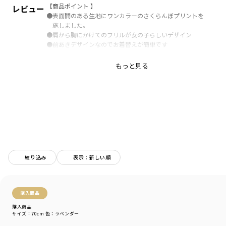
【商品ポイント 】
レビュー
●表面間のある生地にワンカラーのさくらんぼプリントを
施しました。
●肩から胸にかけてのフリルが女の子らしいデザイン
●前あきデザインなのでお着替えが簡単です
もっと見る
ブランド
／
branshes
シーズン
／
アウトレット
カテゴリ
／
ベビーウェア
>
カバーオール・ロンパース
カラー
／
ブラウン
性別タイプ
／
GIRL
BABY
商品番号
／
02-2139-008
絞り込み
表示：新しい順
購入商品
購入商品
サイズ：70cm
色：ラベンダー