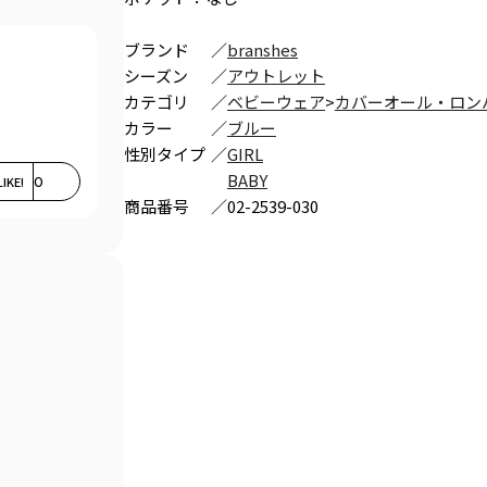
ブランド
／
branshes
シーズン
／
アウトレット
カテゴリ
／
ベビーウェア
>
カバーオール・ロン
カラー
／
ブルー
性別タイプ
／
GIRL
BABY
LIKE!
0
商品番号
／
02-2539-030