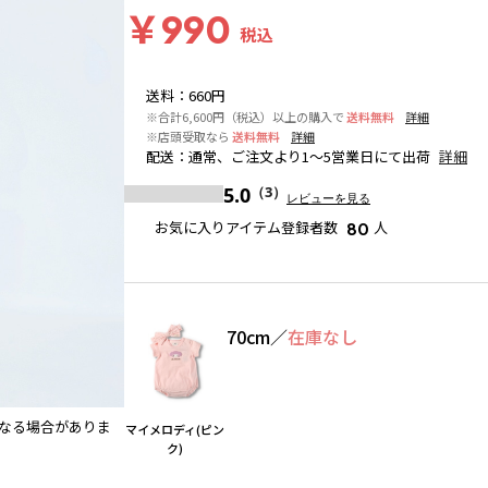
￥990
税込
送料
：
660円
※合計6,600円（税込）以上の購入で
送料無料
詳細
※店頭受取なら
送料無料
詳細
配送
：
通常、ご注文より1～5営業日にて出荷
詳細
5.0
（3）
レビューを見る
お気に入りアイテム登録者数
人
80
70cm
／
在庫なし
なる場合がありま
ポムポムプリン(ベージュ)
※撮影場所の関係上、着用画像
マイメロディ(ピン
す。
ク)