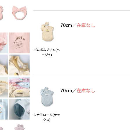
70cm
／
在庫なし
ポムポムプリン(ベ
ージュ)
70cm
／
在庫なし
シナモロール(サッ
クス)