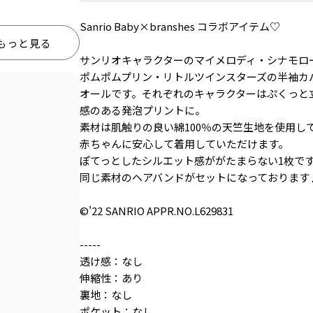
Sanrio Baby×branshes コラボアイテム♡
もっと見る
サンリオキャラクターのマイメロディ・シナモロ
ポムポムプリン・リトルツインスターズの半袖カ
オールです。それぞれのキャラクターはぷくっと
感のある発泡プリントに。
素材は肌触りの良い綿100％の天竺生地を使用し
赤ちゃんに安心して着用していただけます。
ぽてっとしたシルエット感ががたまらない1枚で
同じ素材のヘアバンドがセットになっております
©'22 SANRIO APPR.NO.L629831
-----
透け感：なし
伸縮性：あり
裏地：なし
ポケット：なし