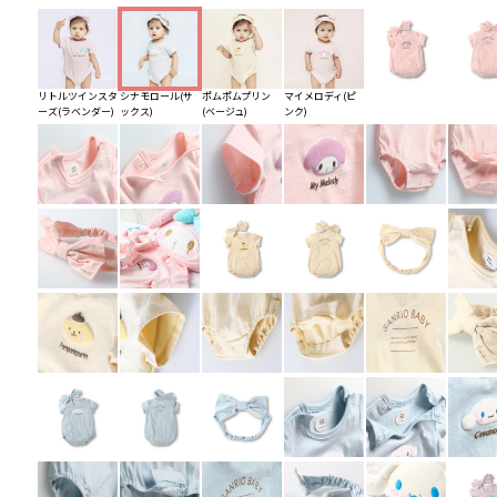
リトルツインスタ
シナモロール(サ
ポムポムプリン
マイメロディ(ピ
ーズ(ラベンダー)
ックス)
(ベージュ)
ンク)