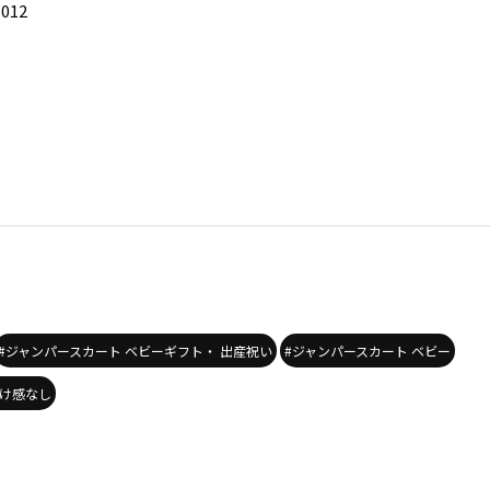
-012
#ジャンパースカート ベビーギフト・ 出産祝い
#ジャンパースカート ベビー
透け感なし