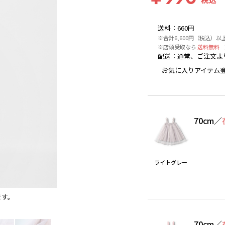
送料
：
660円
※合計6,600円（税込）
※店頭受取なら
送料無料
配送
：
通常、ご注文よ
お気に入りアイテム
70cm
／
ライトグレー
ます。
ライトグレー
※撮影場所の関係上、着用画像は実物と若
70cm
／