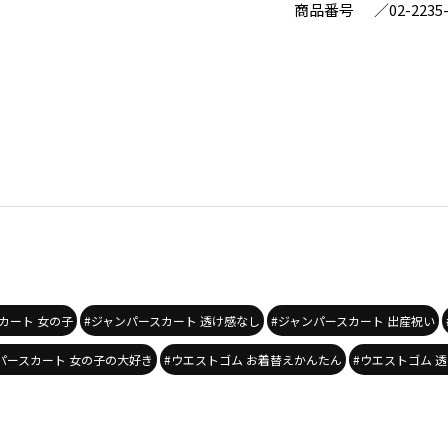
商品番号
／
02-2235
カート 女の子
#ジャンパースカート 透け感なし
#ジャンパースカート 出産祝い
パースカート 女の子の大好き
#ウエストゴム お着替えかんたん
#ウエストゴム 