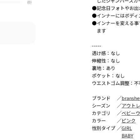
したジャンパースカ
(0)
●記念日フォトやお出
●インナーにはボディ
●インナーを変える事
ます
-----
透け感：なし
伸縮性：なし
裏地：あり
ポケット：なし
ウエストゴム調整：不
ブランド
／
branshe
シーズン
／
アウト
カテゴリ
／
ベビー
カラー
／
ピンク
性別タイプ
／
GIRL
BABY