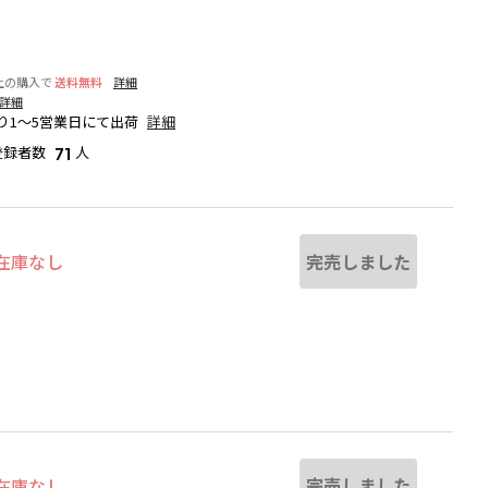
以上の購入で
送料無料
詳細
詳細
り1～5営業日にて出荷
詳細
登録者数
人
71
完売しました
在庫なし
干異なる場合があります。
ライトグレー
完売しました
在庫なし