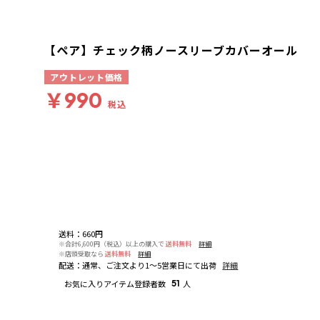
【ペア】チェック柄ノースリーブカバーオール
アウトレット価格
￥990
税込
送料
：
660円
※合計6,600円（税込）以上の購入で
送料無料
詳細
※店頭受取なら
送料無料
詳細
配送
：
通常、ご注文より1～5営業日にて出荷
詳細
お気に入りアイテム登録者数
51
人