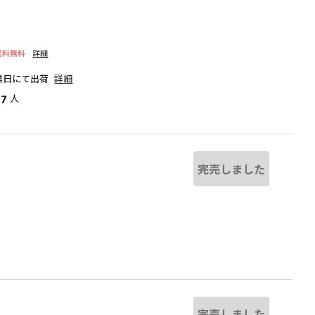
送料無料
詳細
業日にて出荷
詳細
人
37
完売しました
し
る場合があります。
ピンク
完売しました
し