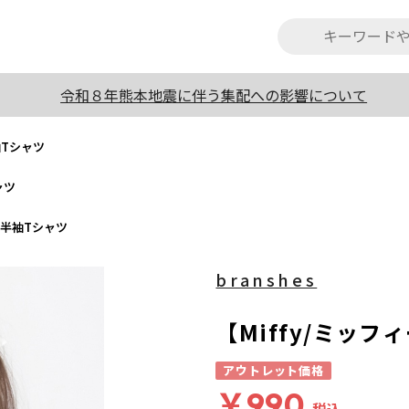
令和８年熊本地震に伴う集配への影響について
袖Tシャツ
ャツ
ル半袖Tシャツ
branshes
【Miffy/ミッ
アウトレット価格
￥990
税込