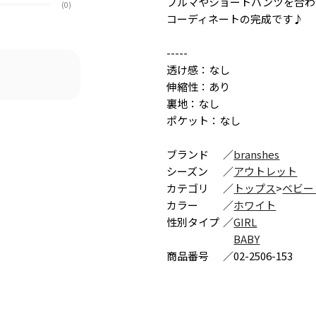
ブルマやショートパンツを合わ
(0)
コーディネートの完成です♪
-----
透け感：なし
伸縮性：あり
裏地：なし
ポケット：なし
ブランド
／
branshes
シーズン
／
アウトレット
カテゴリ
／
トップス
>
ベビー
カラー
／
ホワイト
性別タイプ
／
GIRL
BABY
商品番号
／
02-2506-153