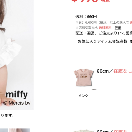
送料
：
660円
※合計6,600円（税込）以上の購入で
※店頭受取なら
送料無料
詳細
配送
：
通常、ご注文より1～5営
お気に入りアイテム登録者数
80cm
／
在庫な
ピンク
あります。
ピンク
※撮影場所の関係上、着用画像は実物と若干異な
80cm
／
在庫な