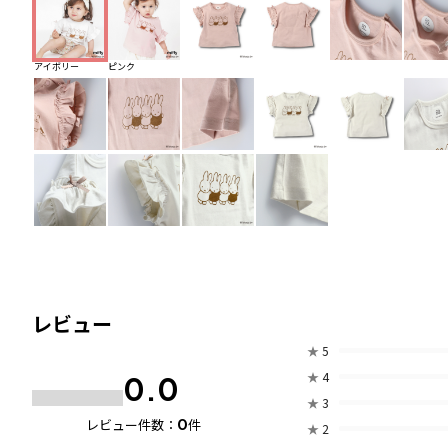
アイボリー
ピンク
レビュー
★
5
★
4
0.0
★
3
0
レビュー件数：
件
★
2