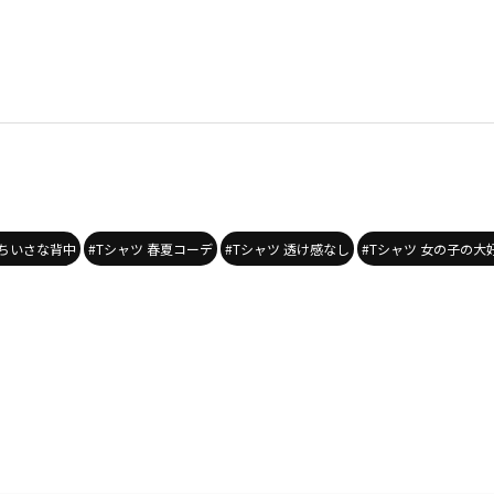
とちいさな背中
#Tシャツ 春夏コーデ
#Tシャツ 透け感なし
#Tシャツ 女の子の大