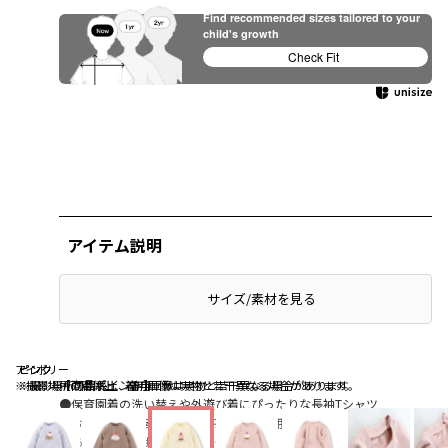
Find recommended sizes tailored to your
child's growth
Check Fit
アイテム説明
サイズ/素材を見る
アイボリー
ピンク
ピンク
【商品ポイント】
※撮影場所の関係上、着用画像は実物と若干異なる場合があります。
※撮影場所の関係上、着用画像は実物と若干異なる場合があります。
●保育園着の洗い替えや外遊び着にぴったりな長袖Tシャツ
●お子様の肌に安心の綿100％生地を使用
●あると嬉しいお名前ネーム付き