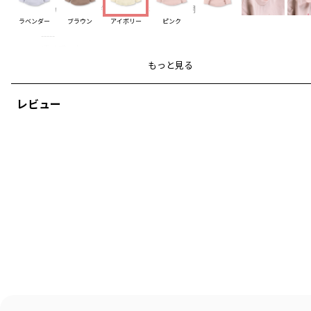
●カップケーキ柄とプードル柄の2柄展開です
ラベンダー
ブラウン
アイボリー
ピンク
-----
透け感：なし
伸縮性：なし
もっと見る
90cmは一部店舗と公式通販での限定販売になります。
レビュー
ブランド
／
branshes
シーズン
／
アウトレット
カテゴリ
／
トップス
>
長袖Tシャツ・7分袖Tシャツ
カラー
／
ホワイト
性別タイプ
／
GIRL
BABY
商品番号
／
02-2305-014