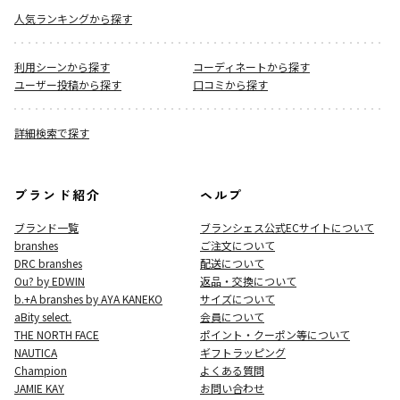
人気ランキングから探す
利用シーンから探す
コーディネートから探す
ユーザー投稿から探す
口コミから探す
詳細検索で探す
ブランド紹介
ヘルプ
ブランド一覧
ブランシェス公式ECサイト
について
branshes
ご注文について
DRC branshes
配送について
Ou? by EDWIN
返品・交換について
b.+A branshes by AYA KANEKO
サイズについて
aBity select.
会員について
THE NORTH FACE
ポイント・クーポン等について
NAUTICA
ギフトラッピング
Champion
よくある質問
JAMIE KAY
お問い合わせ