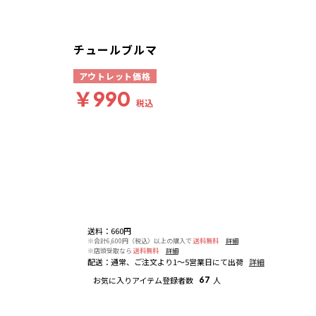
チュールブルマ
アウトレット価格
￥990
税込
送料
：
660円
※合計6,600円（税込）以上の購入で
送料無料
詳細
※店頭受取なら
送料無料
詳細
配送
：
通常、ご注文より1～5営業日にて出荷
詳細
お気に入りアイテム登録者数
67
人