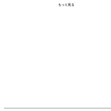
もっと見る
性別タイプ
／
GIRL
BABY
商品番号
／
02-2331-008