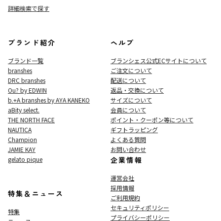
詳細検索で探す
ブランド紹介
ヘルプ
ブランド一覧
ブランシェス公式ECサイト
について
branshes
ご注文について
DRC branshes
配送について
Ou? by EDWIN
返品・交換について
b.+A branshes by AYA KANEKO
サイズについて
aBity select.
会員について
THE NORTH FACE
ポイント・クーポン等について
NAUTICA
ギフトラッピング
Champion
よくある質問
JAMIE KAY
お問い合わせ
gelato pique
企業情報
運営会社
採用情報
特集＆ニュース
ご利用規約
セキュリティポリシー
特集
プライバシーポリシー