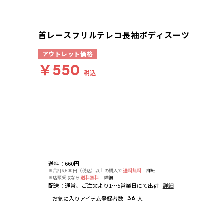
首レースフリルテレコ長袖ボディスーツ
アウトレット価格
￥550
税込
送料
：
660円
※合計6,600円（税込）以上の購入で
送料無料
詳細
※店頭受取なら
送料無料
詳細
配送
：
通常、ご注文より1～5営業日にて出荷
詳細
お気に入りアイテム登録者数
36
人