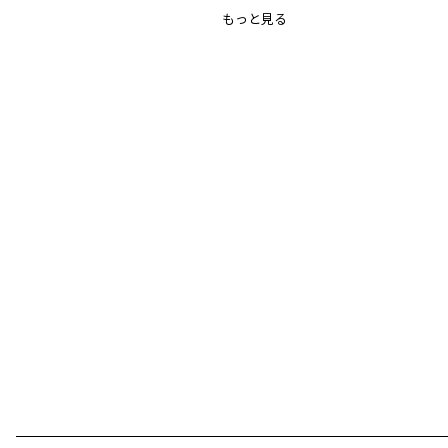
伸縮性：あり
もっと見る
裏地：なし
ポケット：なし
ブランド
／
branshes
シーズン
／
アウトレット
カテゴリ
／
ベビーウェア
>
カバーオール・ロンパース
カラー
／
ホワイト
性別タイプ
／
GIRL
BABY
商品番号
／
02-3139-004