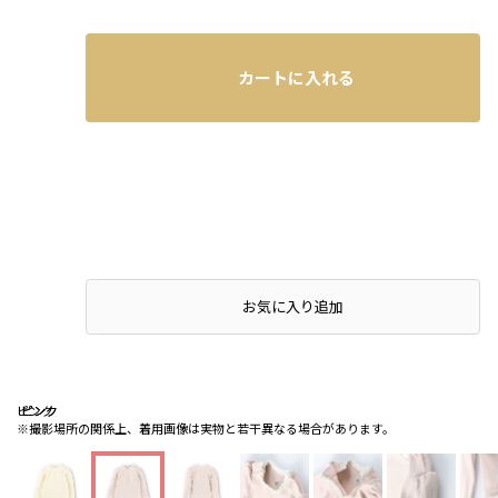
カートに入れる
お気に入り追加
ピンク
ピンク
ピンク
※撮影場所の関係上、着用画像は実物と若干異なる場合があります。