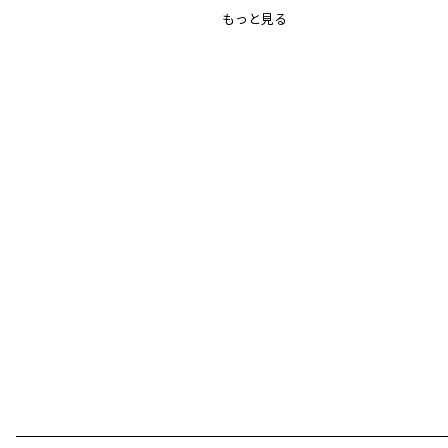
伸縮性：あり
もっと見る
裏地：なし
ポケット：なし
ブランド
／
branshes
シーズン
／
アウトレット
カテゴリ
／
ベビーウェア
>
カバーオール・ロンパース
カラー
／
ピンク
性別タイプ
／
GIRL
BABY
商品番号
／
02-3139-004