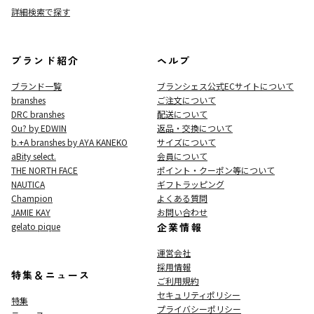
詳細検索で探す
ブランド紹介
ヘルプ
ブランド一覧
ブランシェス公式ECサイト
について
branshes
ご注文について
DRC branshes
配送について
Ou? by EDWIN
返品・交換について
b.+A branshes by AYA KANEKO
サイズについて
aBity select.
会員について
THE NORTH FACE
ポイント・クーポン等について
NAUTICA
ギフトラッピング
Champion
よくある質問
JAMIE KAY
お問い合わせ
gelato pique
企業情報
運営会社
採用情報
特集＆ニュース
ご利用規約
セキュリティポリシー
特集
プライバシーポリシー