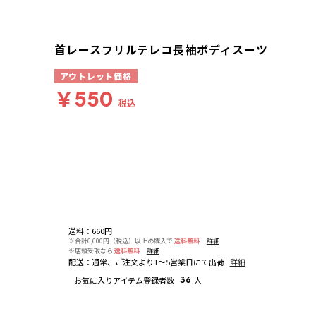
首レースフリルテレコ長袖ボディスーツ
アウトレット価格
￥550
税込
送料
：
660円
※合計6,600円（税込）以上の購入で
送料無料
詳細
※店頭受取なら
送料無料
詳細
配送
：
通常、ご注文より1～5営業日にて出荷
詳細
お気に入りアイテム登録者数
36
人