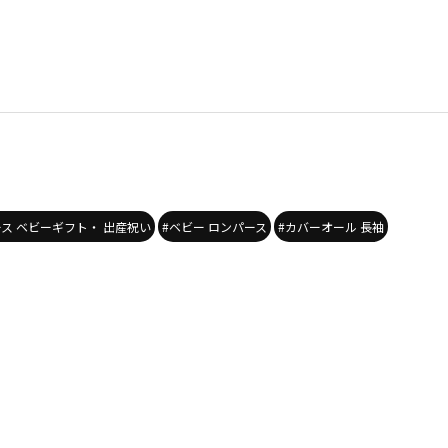
ース ベビーギフト・ 出産祝い
#ベビー ロンパース
#カバーオール 長袖