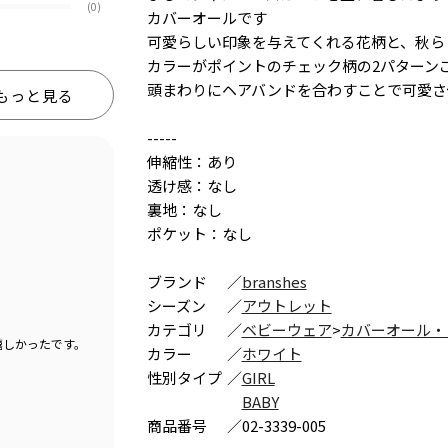
(0)
カバーオールです
可愛らしい印象を与えてくれる花柄と、秋ら
カラーがポイントのチェック柄の2パターン
頭まわりにヘアバンドを合わすことで可愛さ
もっと見る
-----
伸縮性：あり
透け感：なし
裏地：なし
ポケット：なし
ブランド
／
branshes
シーズン
／
アウトレット
カテゴリ
／
ベビーウェア
>
カバーオール・
嬉しかったです。
カラー
／
ホワイト
性別タイプ
／
GIRL
BABY
商品番号
／
02-3339-005