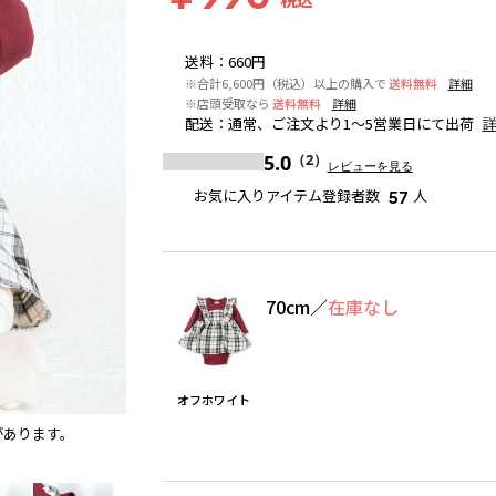
送料
：
660円
※合計6,600円（税込）以上の購入で
送料無料
詳細
※店頭受取なら
送料無料
詳細
配送
：
通常、ご注文より1～5営業日にて出荷
5.0
（2）
レビューを見る
お気に入りアイテム登録者数
人
57
70cm
／
在庫なし
オフホワイト
があります。
オフホワイト