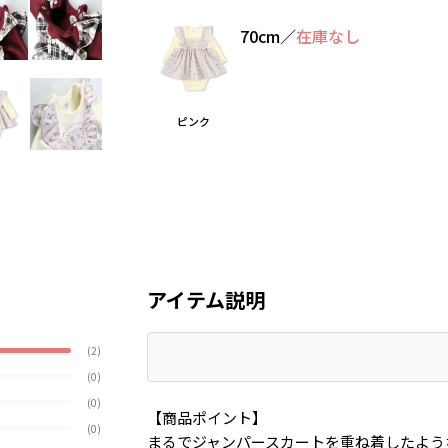
70cm
／
在庫なし
ピンク
アイテム説明
(2)
(0)
(0)
【商品ポイント】
(0)
まるでジャンパースカートを重ね着したよう