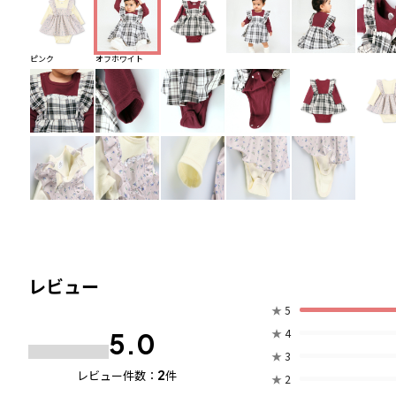
ピンク
オフホワイト
レビュー
★
5
★
4
5.0
★
3
2
レビュー件数：
件
★
2