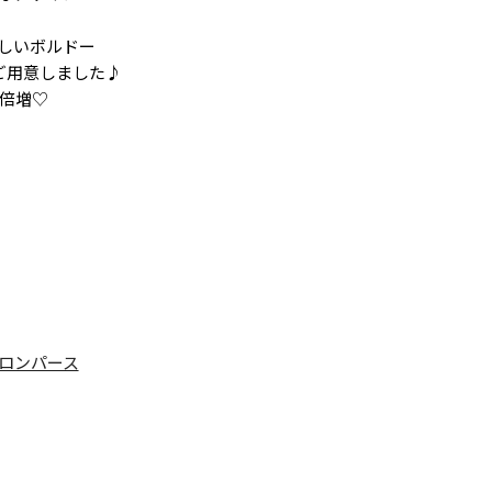
しいボルドー
ご用意しました♪
倍増♡
ロンパース