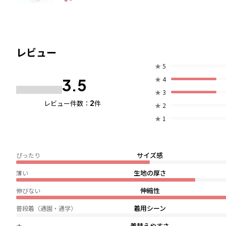
レビュー
★
5
★
4
3.5
★
3
2
レビュー件数：
件
★
2
★
1
サイズ感
ぴったり
生地の厚さ
薄い
伸縮性
伸びない
着用シーン
普段着（通園・通学）
着替えやすさ
★