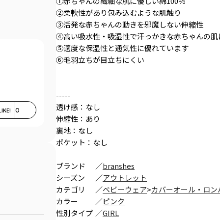
①赤ちゃんの繊細な肌に優しい綿100％
②柔軟性があり包み込むような肌触り
③活発な赤ちゃんの動きを邪魔しない伸縮性
④高い吸水性・吸湿性で汗っかきな赤ちゃんの肌
⑤適度な保湿性と通気性に優れています
⑥毛羽立ちが目立ちにくい
-----
透け感：なし
LIKE!
0
伸縮性：あり
裏地：なし
ポケット：なし
ブランド
／
branshes
シーズン
／
アウトレット
カテゴリ
／
ベビーウェア
>
カバーオール・ロン
カラー
／
ピンク
性別タイプ
／
GIRL