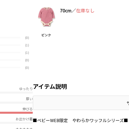
70cm
／
在庫なし
ピンク
(0)
(1)
(1)
(0)
(0)
アイテム説明
ゆったり
厚い
伸びる
お出かけ着
■ベビーWEB限定 やわらかワッフルシリーズ■
★★★★★