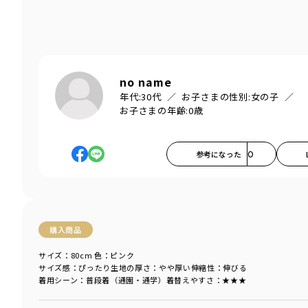
no name
年代:
30代
お子さまの性別:
女の子
お子さまの年齢:
0歳
参考になった
0
購入商品
サイズ：80cm
色：ピンク
サイズ感
：ぴったり
生地の厚さ
：やや厚い
伸縮性
：伸びる
着用シーン
：普段着（通園・通学）
着替えやすさ
：★★★
商品をチェックする＞