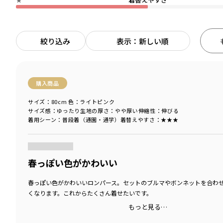
絞り込み
表示：新しい順
購入商品
サイズ：80cm
色：ライトピンク
サイズ感
：ゆったり
生地の厚さ
：やや厚い
伸縮性
：伸びる
着用シーン
：普段着（通園・通学）
着替えやすさ
：★★★
商品をチェックする＞
春っぽい色がかわいい
春っぽい色がかわいいロンパース。セットのブルマやボンネットを合わ
くなります。これからたくさん着せたいです。
もっと見る…