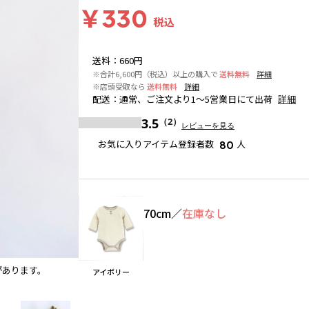
￥330
税込
送料
：
660円
※合計6,600円（税込）以上の購入で
送料無料
詳細
※店頭受取なら
送料無料
詳細
配送
：
通常、ご注文より1～5営業日にて出荷
詳細
3.5
（2）
レビューを見る
お気に入りアイテム登録者数
人
80
70cm
／
在庫なし
があります。
グレージュ
※撮影場所の関係上、着用画像は実物と若干
アイボリー