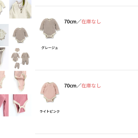
70cm
／
在庫なし
グレージュ
70cm
／
在庫なし
ライトピンク