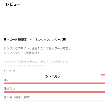
レビュー
■ベビーWEB限定 やわらかワッフルシリーズ■
シンプルなデザインと柔らかなくすみカラーが可愛い
ワッフルシリーズが新登場！
ウェアから小物まで全身コーディネートが楽しめる
ラインナップになっております♪
ぴったり
〇アイテム〇
もっと見る
首まわり・袖口・股ぐりが配色パイピングデザインが
薄い
ポイントの長袖ボディスーツです
伸びない
胸元のボタンもポイント！
1枚で足元はレッグウォーマーを合わせたコーディネートや
普段着（通園・通学）
同じ素材のブルマやロングパンツを合わせたコーディネート
もおすすめです♡