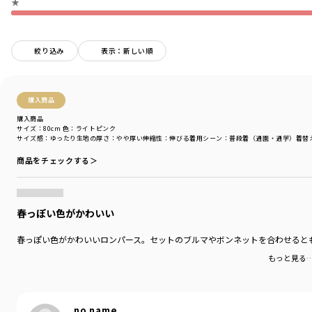
★
〇素材〇
凹凸のある表面感が特徴のワッフル生地は赤ちゃんに嬉しい
メリットがたくさん♪
絞り込み
表示：新しい順
①赤ちゃんの繊細な肌に優しい綿100％
②柔軟性があり包み込むような肌触り
③活発な赤ちゃんの動きを邪魔しない伸縮性
購入商品
④高い吸水性・吸湿性で汗っかきな赤ちゃんの肌に優しい
購入商品
⑤適度な保湿性と通気性に優れています
サイズ：80cm
色：ライトピンク
⑥毛羽立ちが目立ちにくい
サイズ感
：ゆったり
生地の厚さ
：やや厚い
伸縮性
：伸びる
着用シーン
：普段着（通園・通学）
着替
商品をチェックする＞
-----
透け感：なし
伸縮性：あり
春っぽい色がかわいい
裏地：なし
ポケット：なし
春っぽい色がかわいいロンパース。セットのブルマやボンネットを合わせると
もっと見る
ブランド
／
branshes
シーズン
／
アウトレット
カテゴリ
／
ベビーウェア
>
カバーオール・ロンパース
性別タイプ
／
GIRL
no name
BOY