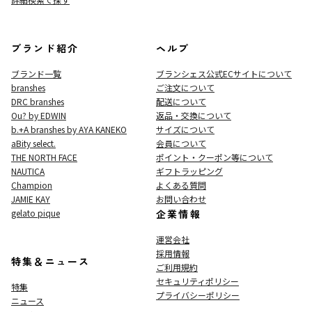
ブランド紹介
ヘルプ
ブランド一覧
ブランシェス公式ECサイト
について
branshes
ご注文について
DRC branshes
配送について
Ou? by EDWIN
返品・交換について
b.+A branshes by AYA KANEKO
サイズについて
aBity select.
会員について
THE NORTH FACE
ポイント・クーポン等について
NAUTICA
ギフトラッピング
Champion
よくある質問
JAMIE KAY
お問い合わせ
gelato pique
企業情報
運営会社
採用情報
特集＆ニュース
ご利用規約
セキュリティポリシー
特集
プライバシーポリシー
ニュース