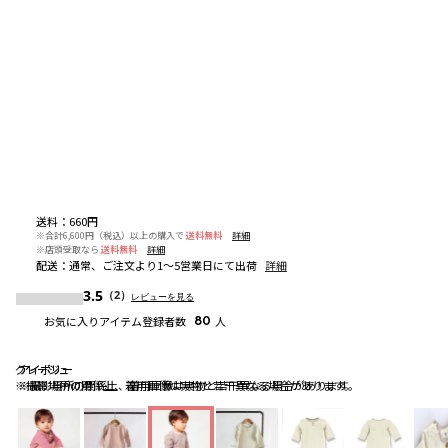
送料
：
660円
※合計6,600円（税込）以上の購入で
送料無料
詳細
※店頭受取なら
送料無料
詳細
配送
：
通常、ご注文より1～5営業日にて出荷
詳細
3.5
（2）
レビューを見る
お気に入りアイテム登録者数
80
人
グレージュ
アイボリー
アイボリー
※撮影場所の関係上、着用画像は実物と若干異なる場合があります。
※撮影場所の関係上、着用画像は実物と若干異なる場合があります。