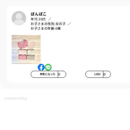
ぽんぽこ
年代:
30代
お子さまの性別:
女の子
お子さまの年齢:
0歳
参考になった
0
LIKE!
0