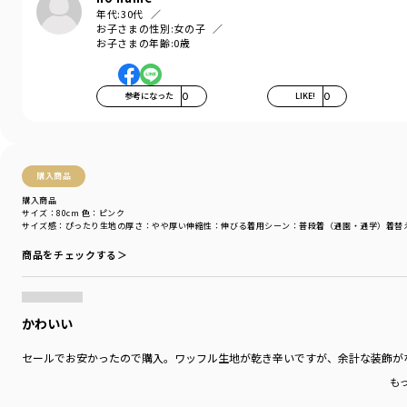
年代:
30代
BABY
お子さまの性別:
女の子
商品番号
／
02-3639-157
お子さまの年齢:
0歳
参考になった
0
LIKE!
0
購入商品
購入商品
サイズ：80cm
色：ピンク
サイズ感
：ぴったり
生地の厚さ
：やや厚い
伸縮性
：伸びる
着用シーン
：普段着（通園・通学）
着替
商品をチェックする＞
かわいい
セールでお安かったので購入。ワッフル生地が乾き辛いですが、余計な装飾が
も