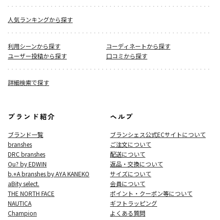
人気ランキングから探す
利用シーンから探す
コーディネートから探す
ユーザー投稿から探す
口コミから探す
詳細検索で探す
ブランド紹介
ヘルプ
ブランド一覧
ブランシェス公式ECサイト
について
branshes
ご注文について
DRC branshes
配送について
Ou? by EDWIN
返品・交換について
b.+A branshes by AYA KANEKO
サイズについて
aBity select.
会員について
THE NORTH FACE
ポイント・クーポン等について
NAUTICA
ギフトラッピング
Champion
よくある質問