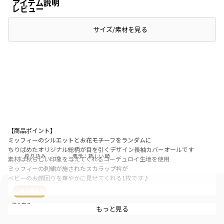
アイテム説明
レビュー
サイズ/素材を見る
【商品ポイント】
ミッフィーのシルエットとお花モチーフをランダムに
ちりばめたオリジナル総柄が目を引くデザイン長袖カバーオールです
絞り込み
表示：新しい順
素材は秋らしい印象を与えてくれるコーデュロイ生地を使用
ミッフィーの刺繍が施されたスカラップ衿が
ベビーのお顔回りを華やかに見せてくれる1枚です♪
購入商品
ブランド
／
branshes
購入商品
もっと見る
シーズン
／
アウトレット
サイズ：70cm
色：アイボリー
カテゴリ
／
ベビーウェア
>
カバーオール・ロンパース