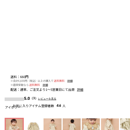
送料
：
660円
※合計6,600円（税込）以上の購入で
送料無料
詳細
※店頭受取なら
送料無料
詳細
配送
：
通常、ご注文より1～5営業日にて出荷
詳細
5.0
（3）
レビューを見る
お気に入りアイテム登録者数
46
人
アイボリー