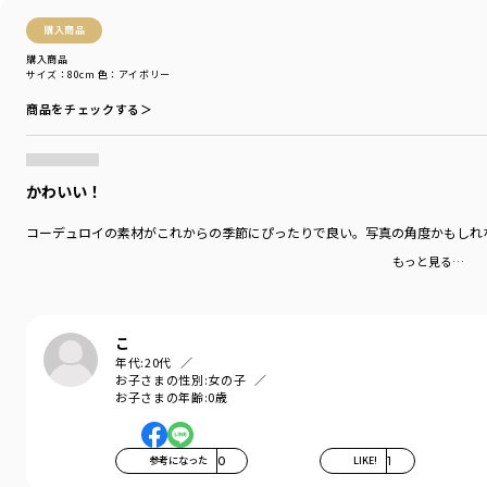
購入商品
購入商品
サイズ：80cm
色：アイボリー
商品をチェックする＞
かわいい！
コーデュロイの素材がこれからの季節にぴったりで良い。写真の角度かもしれ
もっと見る…
こ
年代:
20代
お子さまの性別:
女の子
お子さまの年齢:
0歳
参考になった
0
LIKE!
1