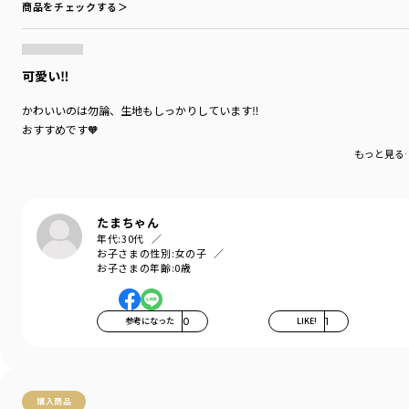
カラー
／
ホワイト
商品をチェックする＞
性別タイプ
／
BABY
商品番号
／
02-3639-153
可愛い‼︎
かわいいのは勿論、生地もしっかりしています‼︎
おすすめです🧡
もっと見る
たまちゃん
年代:
30代
お子さまの性別:
女の子
お子さまの年齢:
0歳
参考になった
0
LIKE!
1
購入商品