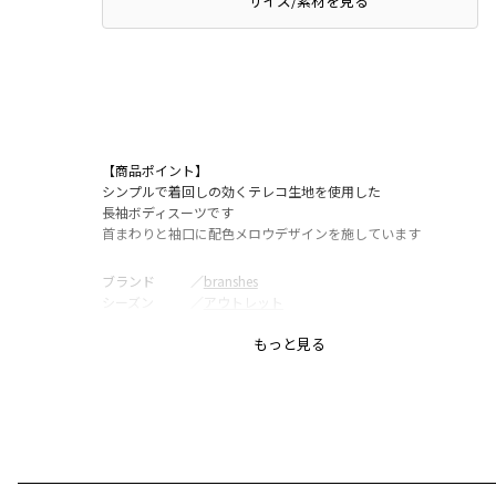
サイズ/素材を見る
【商品ポイント】
シンプルで着回しの効くテレコ生地を使用した
長袖ボディスーツです
首まわりと袖口に配色メロウデザインを施しています
ブランド
／
branshes
シーズン
／
アウトレット
カテゴリ
／
ベビーウェア
>
カバーオール・ロンパース
もっと見る
カラー
／
ブラウン
性別タイプ
／
GIRL
BABY
商品番号
／
02-3439-025