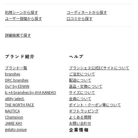
利用シーンから探す
コーディネートから探す
ユーザー投稿から探す
口コミから探す
詳細検索で探す
ブランド紹介
ヘルプ
ブランド一覧
ブランシェス公式ECサイト
について
branshes
ご注文について
DRC branshes
配送について
Ou? by EDWIN
返品・交換について
b.+A branshes by AYA KANEKO
サイズについて
aBity select.
会員について
THE NORTH FACE
ポイント・クーポン等について
NAUTICA
ギフトラッピング
Champion
よくある質問
JAMIE KAY
お問い合わせ
gelato pique
企業情報