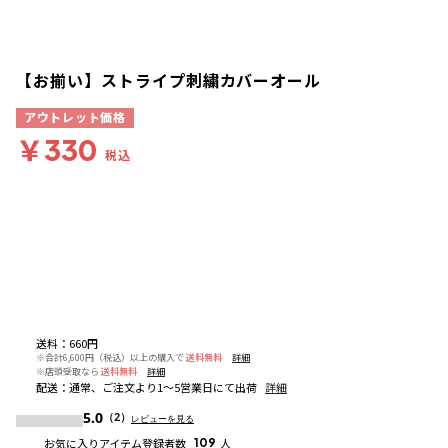
【お揃い】ストライプ刺繍カバーオール
アウトレット価格
￥330
税込
送料
：
660円
※合計6,600円（税込）以上の購入で
送料無料
詳細
※店頭受取なら
送料無料
詳細
配送
：
通常、ご注文より1～5営業日にて出荷
詳細
5.0
（2）
レビューを見る
お気に入りアイテム登録者数
109
人