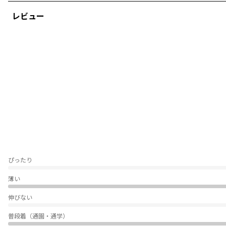
レビュー
ぴったり
薄い
伸びない
普段着（通園・通学）