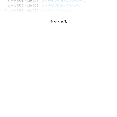
ベビー男児01-4139-303
ストライプ柄長袖カバーオール
ベビー女児02-4139-007
ストライプ刺繍カバーオール
キッズ男児11-4108-370
ストライプ柄長袖シャツ
キッズ女児12-4136-088
ストライプ刺繍ワンピース
もっと見る
お揃いアイテムを見る
-----
透け感：ややあり
伸縮性：なし
ブランド
／
branshes
シーズン
／
アウトレット
カテゴリ
／
ベビーウェア
>
カバーオール・ロンパース
カラー
／
ブルー
性別タイプ
／
GIRL
商品番号
／
02-4139-007