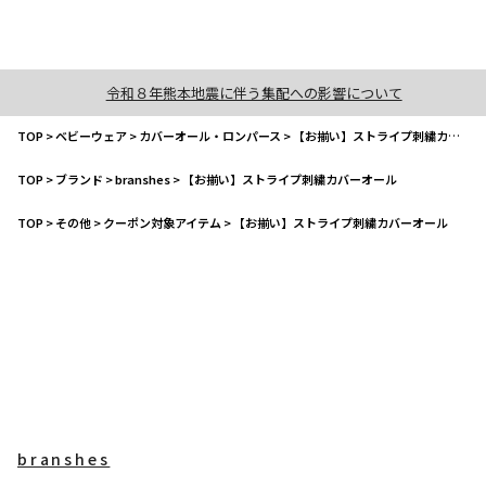
令和８年熊本地震に伴う集配への影響について
TOP
>
ベビーウェア
>
カバーオール・ロンパース
>
【お揃い】ストライプ刺繍カバーオール
TOP
>
ブランド
>
branshes
>
【お揃い】ストライプ刺繍カバーオール
TOP
>
その他
>
クーポン対象アイテム
>
【お揃い】ストライプ刺繍カバーオール
branshes