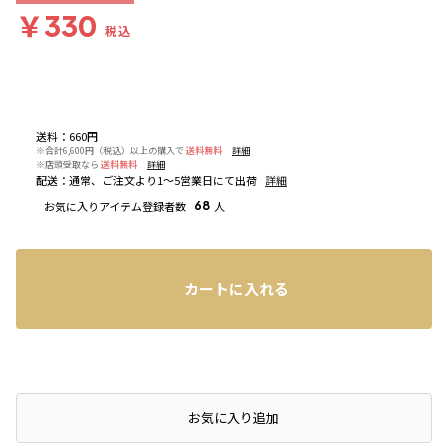
￥330
税込
送料
：
660円
※合計6,600円（税込）以上の購入で
送料無料
詳細
※店頭受取なら
送料無料
詳細
配送
：
通常、ご注文より1～5営業日にて出荷
詳細
お気に入りアイテム登録者数
68
人
カートに入れる
お気に入り追加