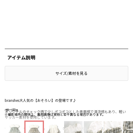
アイテム説明
サイズ/素材を見る
branshes大人気の【おそろい】の登場です♪
ベージュ
ベージュ
ベージュ
オリジナルのチェック柄で少しポコポコとした表面感で清涼感もあり、軽い
※撮影場所の関係上、着用画像は実物と若干異なる場合があります。
サッカー素材を使用しています。
サッカー素材は生地に凹凸があるので、通気性が良く、生地の中で暑い空気