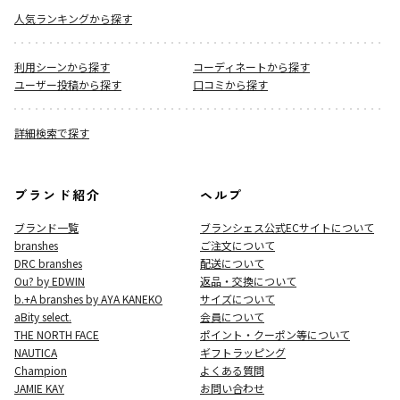
人気ランキングから探す
利用シーンから探す
コーディネートから探す
ユーザー投稿から探す
口コミから探す
詳細検索で探す
ブランド紹介
ヘルプ
ブランド一覧
ブランシェス公式ECサイト
について
branshes
ご注文について
DRC branshes
配送について
Ou? by EDWIN
返品・交換について
b.+A branshes by AYA KANEKO
サイズについて
aBity select.
会員について
THE NORTH FACE
ポイント・クーポン等について
NAUTICA
ギフトラッピング
Champion
よくある質問
JAMIE KAY
お問い合わせ