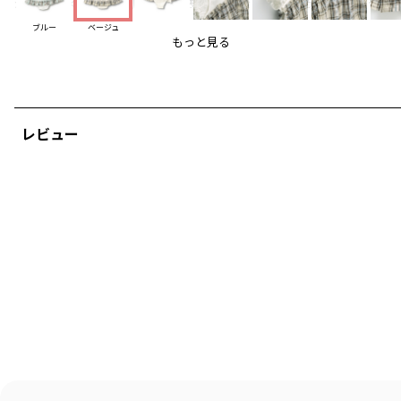
がこもりにくい素材で、肌に触れる表面積が少ないので汗をかいてもベトつ
きにくく暑い日でもさらりと心地よく着用頂けます。
ブルー
ベージュ
もっと見る
また同じ素材の【おそろい】シリーズが
キッズ女児（先染チェックワンピース）12-4237-122
キッズ男児（先染チェック半袖シャツ）11-4209-396
キッズ男児（先染チェックハーフパンツ）11-4231-401
レビュー
キッズ女児（先染チェックティアードスカート）12-4233127
ベビー女児（先染チェックサロペット）02-4234-022
ベビー男児（先染チェック半袖カバーオール）02-4239-316
と、きょうだいでリンクコーディネートをお楽しみいただけます。
みんなで「おそろい」を楽しもう！
-----
透け感：なし
伸縮性：なし
ブランド
／
branshes
シーズン
／
アウトレット
カテゴリ
／
ベビーウェア
>
カバーオール・ロンパース
カラー
／
ブラウン