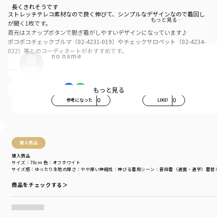
長くきれそうです
ストレッチテレコ素材なので良く伸びて、シンプルなデザインなので着回し
もっと見る…
が聞く1枚です。
首元はスナップボタンで脱ぎ着がしやすいデザインになっています♪
ポコポコチェックブルマ（02-4231-019）やチェックサロペット（02-4234-
022）等とのコーディネートがおすすめです。
no name
-----
透け感：ややあり
伸縮性：あり
もっと見る
参考になった
0
LIKE!
0
ブランド
／
branshes
シーズン
／
アウトレット
カテゴリ
／
ベビーウェア
>
カバーオール・ロンパース
カラー
／
ホワイト
購入商品
性別タイプ
／
GIRL
BOY
購入商品
BABY
サイズ：70cm
色：オフホワイト
サイズ感
：ゆったり
生地の厚さ
：やや厚い
伸縮性
：伸びる
着用シーン
：普段着（通園・通学）
着替
商品番号
／
02-4247-027
商品をチェックする＞