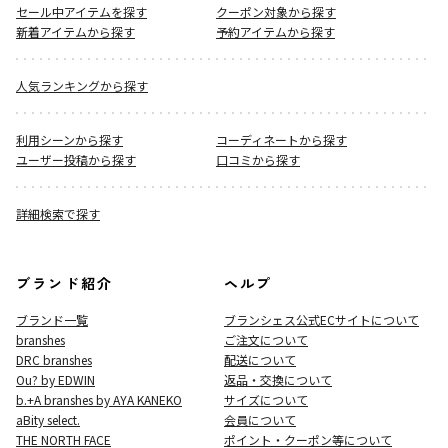
セール中アイテムを探す
クーポン対象から探す
新着アイテムから探す
予約アイテムから探す
人気ランキングから探す
利用シーンから探す
コーディネートから探す
ユーザー投稿から探す
口コミから探す
詳細検索で探す
ブランド紹介
ヘルプ
ブランド一覧
ブランシェス公式ECサイト
について
branshes
ご注文について
DRC branshes
配送について
Ou? by EDWIN
返品・交換について
b.+A branshes by AYA KANEKO
サイズについて
aBity select.
会員について
THE NORTH FACE
ポイント・クーポン等について