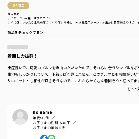
購入商品
購入商品
サイズ：70cm
色：オフホワイト
サイズ感
：ゆったり
生地の厚さ
：やや厚い
伸縮性
：伸びる
着用シーン
：お出かけ着
着替えやすさ
：
商品をチェックする＞
着回し力抜群！
出産祝いで、可愛いブルマを沢山いただいたので、それらに合うシンプルなボ
生地もしっかりしていて、下着っぽく見えません。どのブルマとも相性がいい
サロペットとも相性が良さそうなので、これからたくさん着回そうと思ってま
もっと
no name
年代:
30代
お子さまの性別:
女の子
お子さまの年齢:
0歳