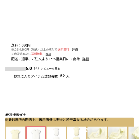
送料
：
660円
※合計6,600円（税込）以上の購入で
送料無料
詳細
※店頭受取なら
送料無料
詳細
配送
：
通常、ご注文より1～5営業日にて出荷
詳細
5.0
（3）
レビューを見る
お気に入りアイテム登録者数
59
人
オフホワイト
オフホワイト
クリーム
※撮影場所の関係上、着用画像は実物と若干異なる場合があります。
カートに入れる