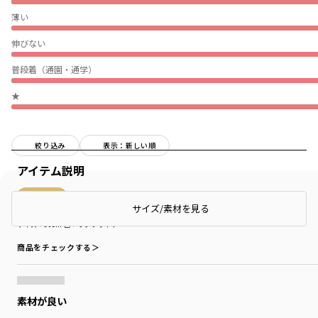
薄い
伸びない
普段着（通園・通学）
★
絞り込み
表示：新しい順
アイテム説明
購入商品
サイズ/素材を見る
購入商品
サイズ：80cm
色：オフホワイト
商品をチェックする＞
素材が良い