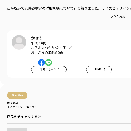
出産祝いで兄弟お揃いの洋服を探していて辿り着きました。サイズとデザイン
-----
もっと見る…
透け感：なし
伸縮性：なし
ブランド
／
branshes
かきり
シーズン
／
アウトレット
年代:
40代
カテゴリ
／
ベビーウェア
>
カバーオール・ロンパース
お子さまの性別:
女の子
カラー
／
ブルー
お子さまの年齢:
10歳
性別タイプ
／
BABY
商品番号
／
02-4239-033
参考になった
1
LIKE!
1
購入商品
購入商品
サイズ：80cm
色：ブルー
商品をチェックする＞