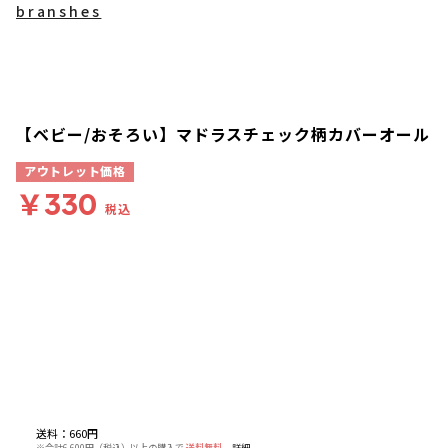
branshes
【ベビー/おそろい】マドラスチェック柄カバーオール
アウトレット価格
￥330
税込
送料
：
660円
※合計6,600円（税込）以上の購入で
送料無料
詳細