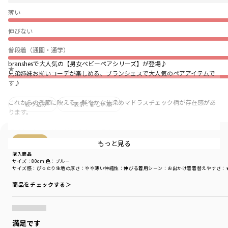
薄い
伸びない
普段着（通園・通学）
branshesで大人気の【男女ベビーペアシリーズ】が登場♪
★
兄弟姉妹お揃いコーデが楽しめる、ブランシェスで大人気のペアアイテムで
す♪
これからの季節に映える、鮮やかな先染めマドラスチェック柄が存在感があ
絞り込み
表示：新しい順
ります。
胸回りのシャーリングがポイントです。
購入商品
もっと見る
みんなで「おそろい」を楽しもう！
購入商品
サイズ：80cm
色：ブルー
サイズ感
：ぴったり
生地の厚さ
：やや薄い
伸縮性
：伸びる
着用シーン
：お出かけ着
着替えやすさ
：
キッズ女児12-4237-194マドラスチェック柄ワンピース
キッズ女児12-4209-193マドラスチェック柄ブラウス
商品をチェックする＞
ベビー女児02-4239-032マドラスチェック柄カバーオール
キッズ男児11-4206-421マドラスチェック柄半袖Tシャツ
キッズ男児11-4201-429マドラスチェック柄半袖パーカージャケット
ベビー男児02-4239-033マドラスチェック柄カバーオール
満足です