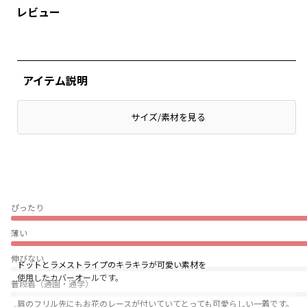
レビュー
アイテム説明
サイズ/素材を見る
ぴったり
薄い
伸びない
ドットとラメストライプのキラキラが可愛い素材を
使用したカバーオールです。
普段着（通園・通学）
肩のフリル先にもお花のレースが付いていてとっても可愛らしい一着です。