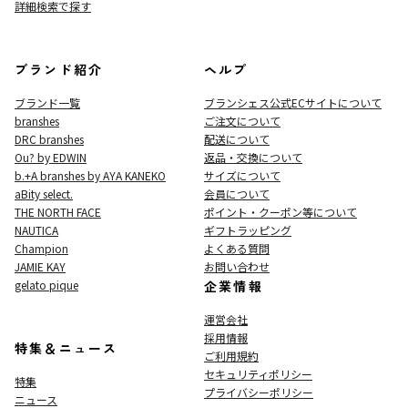
詳細検索で探す
ブランド紹介
ヘルプ
ブランド一覧
ブランシェス公式ECサイト
について
branshes
ご注文について
DRC branshes
配送について
Ou? by EDWIN
返品・交換について
b.+A branshes by AYA KANEKO
サイズについて
aBity select.
会員について
THE NORTH FACE
ポイント・クーポン等について
NAUTICA
ギフトラッピング
Champion
よくある質問
JAMIE KAY
お問い合わせ
gelato pique
企業情報
運営会社
採用情報
特集＆ニュース
ご利用規約
セキュリティポリシー
特集
プライバシーポリシー
ニュース