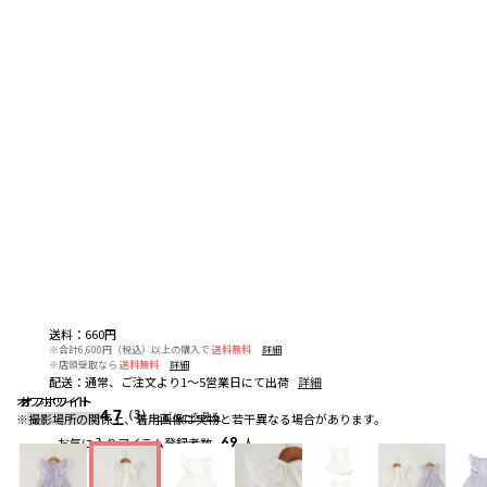
送料
：
660円
※合計6,600円（税込）以上の購入で
送料無料
詳細
※店頭受取なら
送料無料
詳細
配送
：
通常、ご注文より1～5営業日にて出荷
詳細
オフホワイト
オフホワイト
オフホワイト
4.7
（3）
レビューを見る
※撮影場所の関係上、着用画像は実物と若干異なる場合があります。
お気に入りアイテム登録者数
69
人