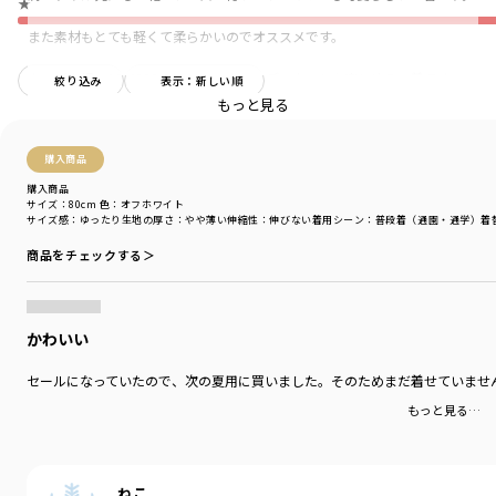
★
また素材もとても軽くて柔らかいのでオススメです。
キッズ女児の12-4209-183とリンクコーディネートを楽しめる一着です。
絞り込み
表示：新しい順
もっと見る
姉妹で着用頂きたいカバーオールです。
購入商品
-----
透け感：あり
購入商品
伸縮性：なし
サイズ：80cm
色：オフホワイト
サイズ感
：ゆったり
生地の厚さ
：やや薄い
伸縮性
：伸びない
着用シーン
：普段着（通園・通学）
着
ブランド
／
branshes
商品をチェックする＞
シーズン
／
アウトレット
カテゴリ
／
ベビーウェア
>
カバーオール・ロンパース
カラー
／
ホワイト
性別タイプ
／
BABY
かわいい
商品番号
／
02-4239-031
セールになっていたので、次の夏用に買いました。そのためまだ着せていませ
もっと見る…
ねこ