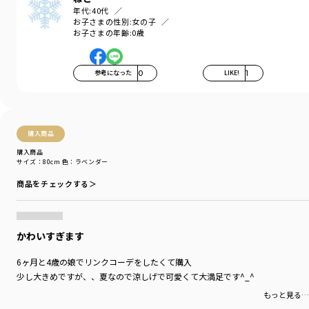
年代:
40代
お子さまの性別:
女の子
お子さまの年齢:
0歳
参考になった
0
LIKE!
1
購入商品
購入商品
サイズ：80cm
色：ラベンダー
商品をチェックする＞
かわいすぎます
6ヶ月と4歳の娘でリンクコーデをしたくて購入
少し大きめですが、、夏なので涼しげで可愛くて大満足です^_^
もっと見る…