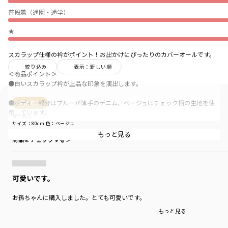
普段着（通園・通学）
★
スカラップ仕様の衿がポイント！お出かけにぴったりのカバーオールです。
絞り込み
表示：新しい順
＜商品ポイント＞
●白いスカラップ衿が上品な印象を演出します。
●ボディー部分はブルーが薄手のデニム、ベージュはチェック柄の生地を使
購入商品
用しています。
購入商品
サイズ：80cm
色：ベージュ
●股部分はスナップボタンになっておりおむつ替えも簡単です。
もっと見る
商品をチェックする＞
●ご自宅用にはもちろん、ギフトにもおすすめです。
可愛いです。
-----
透け感：なし
お孫ちゃんに購入しました。とても可愛いです。
伸縮性：なし
裏地：なし
もっと見る…
ポケット：なし