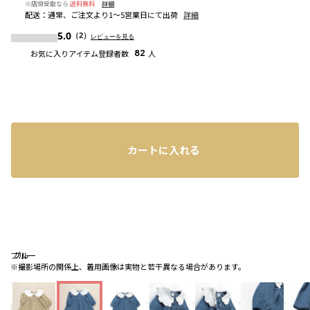
※店頭受取なら
送料無料
詳細
配送
：
通常、ご注文より1～5営業日にて出荷
詳細
5.0
（2）
レビューを見る
お気に入りアイテム登録者数
82
人
カートに入れる
ブルー
ブルー
ブルー
※撮影場所の関係上、着用画像は実物と若干異なる場合があります。