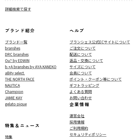
詳細検索で探す
ブランド紹介
ヘルプ
ブランド一覧
ブランシェス公式ECサイト
について
branshes
ご注文について
DRC branshes
配送について
Ou? by EDWIN
返品・交換について
b.+A branshes by AYA KANEKO
サイズについて
aBity select.
会員について
THE NORTH FACE
ポイント・クーポン等について
NAUTICA
ギフトラッピング
Champion
よくある質問
JAMIE KAY
お問い合わせ
gelato pique
企業情報
運営会社
採用情報
特集＆ニュース
ご利用規約
セキュリティポリシー
特集