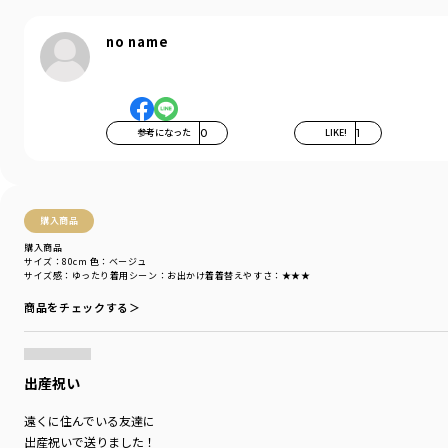
ブランド
／
branshes
no name
シーズン
／
アウトレット
カテゴリ
／
ベビーウェア
>
カバーオール・ロンパース
カラー
／
ブルー
性別タイプ
／
BABY
商品番号
／
02-4339-003
参考になった
0
LIKE!
1
購入商品
購入商品
サイズ：80cm
色：ベージュ
サイズ感
：ゆったり
着用シーン
：お出かけ着
着替えやすさ
：★★★
商品をチェックする＞
出産祝い
遠くに住んでいる友達に
出産祝いで送りました！