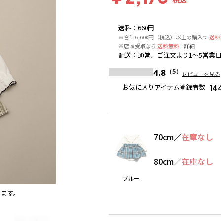
送料
：
660円
※合計6,600円（税込）以上の購入で
送料
※店頭受取なら
送料無料
詳細
配送
：
通常、ご注文より1～5営業
4.8
（5）
レビューを見る
お気に入りアイテム登録者数
14
70cm
／
在庫なし
80cm
／
在庫なし
ブルー
ります。
ブルー
※撮影場所の関係上、着用画像は実物と若干異な