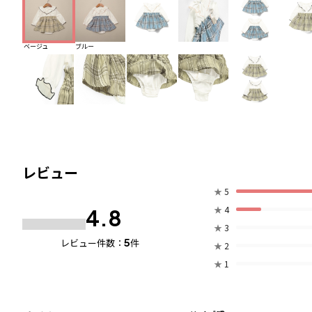
ベージュ
ブルー
レビュー
★
5
★
4
4.8
★
3
5
レビュー件数：
件
★
2
★
1