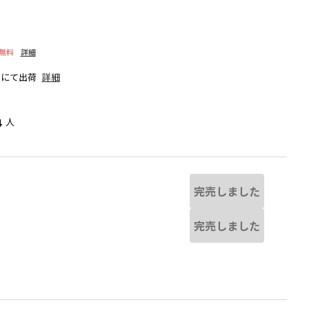
無料
詳細
日にて出荷
詳細
人
4
完売しました
完売しました
る場合があります。
ブルー