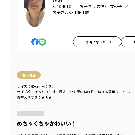
年代:
40代
お子さまの性別:
女の子
お子さまの年齢:
1歳
参考になった
0
購入商品
サイズ：80cm
色：ブルー
サイズ感
：ぴったり
生地の厚さ
：やや厚い
伸縮性
：伸びる
着用シーン
：お
着替えやすさ
：★★★
商品をチェックする＞
めちゃくちゃかわいい！