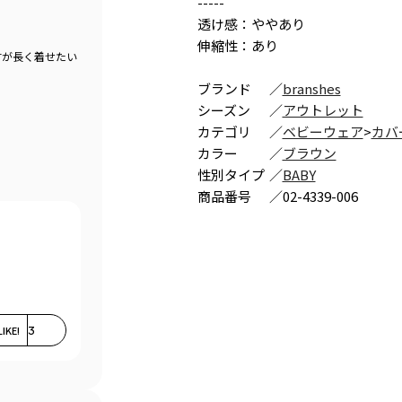
-----
透け感：ややあり
伸縮性：あり
すが長く着せたい
ブランド
／
branshes
シーズン
／
アウトレット
カテゴリ
／
ベビーウェア
>
カバ
カラー
／
ブラウン
性別タイプ
／
BABY
商品番号
／
02-4339-006
LIKE!
3