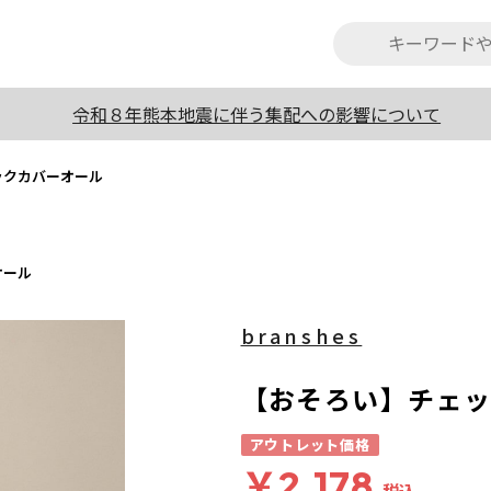
令和８年熊本地震に伴う集配への影響について
ックカバーオール
オール
branshes
【おそろい】チェ
アウトレット価格
￥2,178
税込