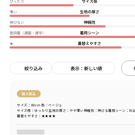
サイズ感
ぴったり
生地の厚さ
薄い
伸縮性
伸びない
着用シーン
普段着（通園・通学）
着替えやすさ
★
絞り込み
表示：新しい順
購入商品
サイズ：80cm
色：ベージュ
サイズ感
：ゆったり
生地の厚さ
：やや薄い
伸縮性
：伸びる
着用シーン
：お
着替えやすさ
：★★★★
商品をチェックする＞