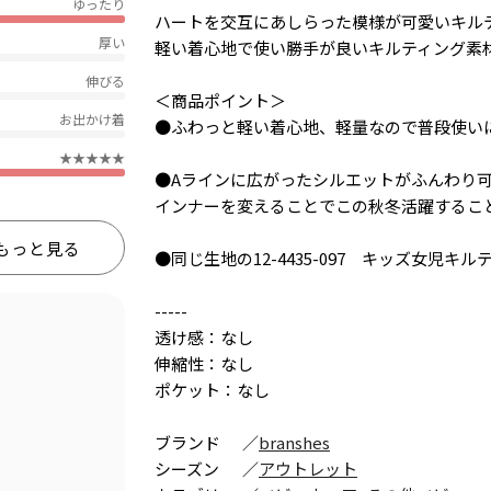
ゆったり
ハートを交互にあしらった模様が可愛いキル
厚い
軽い着心地で使い勝手が良いキルティング素
伸びる
＜商品ポイント＞
お出かけ着
●ふわっと軽い着心地、軽量なので普段使い
★★★★★
●Aラインに広がったシルエットがふんわり
インナーを変えることでこの秋冬活躍するこ
もっと見る
●同じ生地の12-4435-097 キッズ女
-----
透け感：なし
伸縮性：なし
ポケット：なし
ブランド
／
branshes
シーズン
／
アウトレット