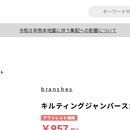
令和８年熊本地震に伴う集配への影響について
ト
ート
branshes
キルティングジャンパース
アウトレット価格
￥957
税込