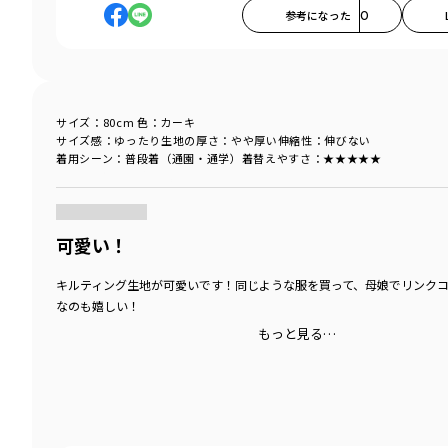
参考になった
0
サイズ：80cm
色：カーキ
サイズ感
：ゆったり
生地の厚さ
：やや厚い
伸縮性
：伸びない
着用シーン
：普段着（通園・通学）
着替えやすさ
：★★★★★
商品をチェックする＞
可愛い！
キルティング生地が可愛いです！同じような服を買って、母娘でリンク
なのも嬉しい！
もっと見る…