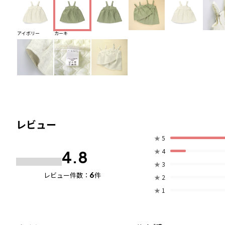
アイボリー
カーキ
レビュー
★
5
★
4
4.8
★
3
6
レビュー件数：
件
★
2
★
1