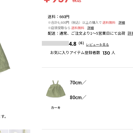
送料
：
660円
※合計6,600円（税込）以上の購入で
送料無料
詳細
※店頭受取なら
送料無料
詳細
配送
：
通常、ご注文より1～5営業日にて出荷
詳
4.8
（6）
レビューを見る
お気に入りアイテム登録者数
人
130
70cm
／
80cm
／
カーキ
ます。
カーキ