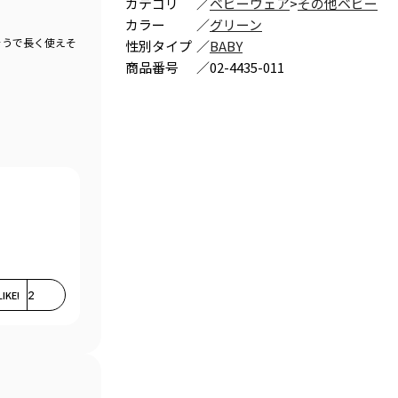
カテゴリ
／
ベビーウェア
>
その他ベビー
カラー
／
グリーン
そうで長く使えそ
性別タイプ
／
BABY
商品番号
／
02-4435-011
LIKE!
2