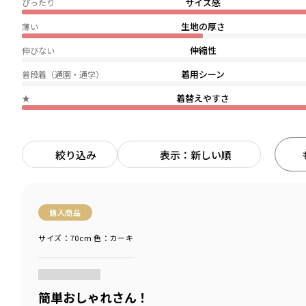
サイズ感
ぴったり
生地の厚さ
薄い
伸縮性
伸びない
着用シーン
普段着（通園・通学）
着替えやすさ
★
絞り込み
表示：新しい順
購入商品
サイズ：70cm
色：カーキ
商品をチェックする＞
簡単おしゃれさん！