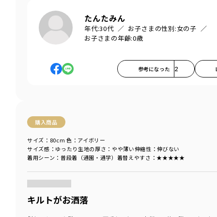
たんたみん
年代:
30代
お子さまの性別:
女の子
お子さまの年齢:
0歳
参考になった
2
購入商品
サイズ：80cm
色：アイボリー
サイズ感
：ゆったり
生地の厚さ
：やや薄い
伸縮性
：伸びない
着用シーン
：普段着（通園・通学）
着替えやすさ
：★★★★★
商品をチェックする＞
キルトがお洒落