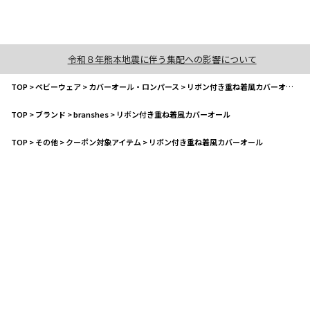
令和８年熊本地震に伴う集配への影響について
TOP
>
ベビーウェア
>
カバーオール・ロンパース
>
リボン付き重ね着風カバーオール
TOP
>
ブランド
>
branshes
>
リボン付き重ね着風カバーオール
TOP
>
その他
>
クーポン対象アイテム
>
リボン付き重ね着風カバーオール