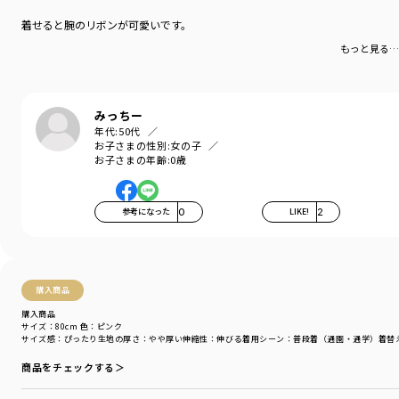
伸縮性：なし
着せると腕のリボンが可愛いです。
【ベスト部分】
もっと見る…
透け感：なし
伸縮性：あり
ブランド
／
branshes
みっちー
シーズン
／
アウトレット
年代:
50代
カテゴリ
／
ベビーウェア
>
カバーオール・ロンパース
お子さまの性別:
女の子
お子さまの年齢:
0歳
カラー
／
ブラック
性別タイプ
／
BABY
商品番号
／
02-4439-013
参考になった
0
LIKE!
2
購入商品
購入商品
サイズ：80cm
色：ピンク
サイズ感
：ぴったり
生地の厚さ
：やや厚い
伸縮性
：伸びる
着用シーン
：普段着（通園・通学）
着替
商品をチェックする＞