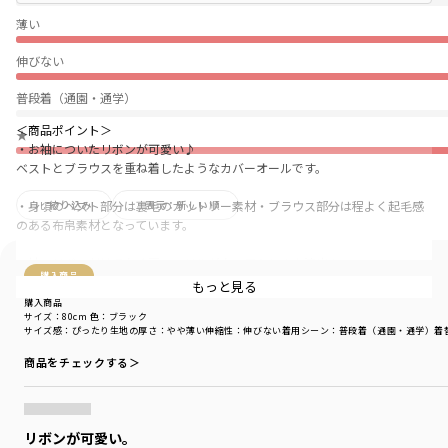
薄い
伸びない
普段着（通園・通学）
＜商品ポイント＞
★
・お袖についたリボンが可愛い♪
ベストとブラウスを重ね着したようなカバーオールです。
絞り込み
表示：新しい順
・身頃のベスト部分は裏毛のカットソー素材・ブラウス部分は程よく起毛感
のある布帛素材となっています。
・袖のリボンだけでなく肩のフリルが女の子らしさを演出！
購入商品
もっと見る
・お色はピンクとブラックの２色です。
購入商品
サイズ：80cm
色：ブラック
サイズ感
：ぴったり
生地の厚さ
：やや薄い
伸縮性
：伸びない
着用シーン
：普段着（通園・通学）
着
・12-4404-091リボン付き重ね着風トップス（キッズ女の子）とおそろいコ
ーデが可能です。
商品をチェックする＞
-----
透け感：【ブラウス部分】
透け感：ややあり
リボンが可愛い。