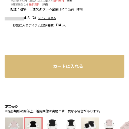
※合計6,600円（税込）以上の購入で
送料無料
詳細
※店頭受取なら
送料無料
詳細
配送
：
通常、ご注文より1～5営業日にて出荷
詳細
4.5
（2）
レビューを見る
お気に入りアイテム登録者数
114
人
カートに入れる
ブラック
ブラック
ブラック
※撮影場所の関係上、着用画像は実物と若干異なる場合があります。