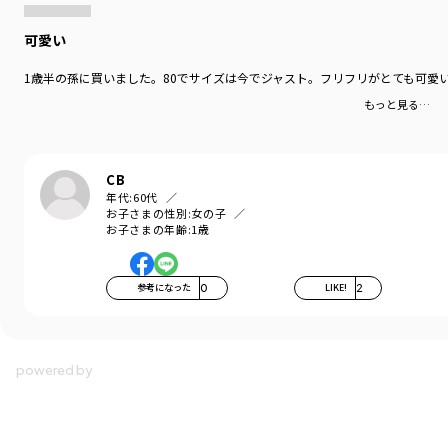
可愛い
1歳半の孫に買いました。80でサイズは今でジャスト。フリフリがとても可愛
もっと見る…
CB
年代:
60代
お子さまの性別:
女の子
お子さまの年齢:
1歳
参考になった
0
LIKE!
2