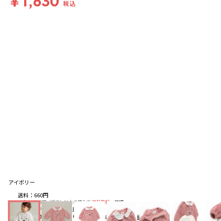
￥1,630
税込
アイボリー
送料
：
660円
※合計6,600円（税込）以上の購入で
送料無料
詳細
※店頭受取なら
送料無料
詳細
配送
：
通常、ご注文より1～5営業日にて出荷
詳細