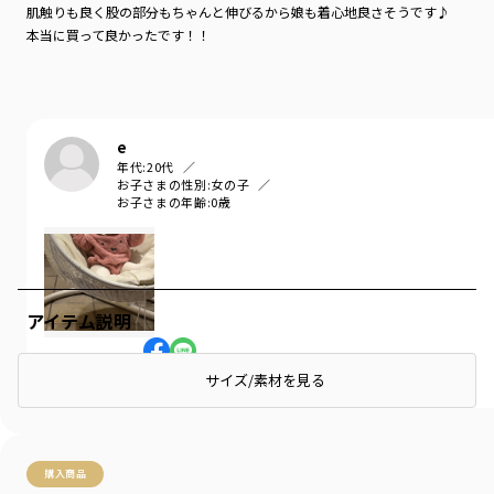
肌触りも良く股の部分もちゃんと伸びるから娘も着心地良さそうです♪
本当に買って良かったです！！
e
年代:
20代
お子さまの性別:
女の子
お子さまの年齢:
0歳
アイテム説明
参考になった
0
LIKE!
2
サイズ/素材を見る
購入商品