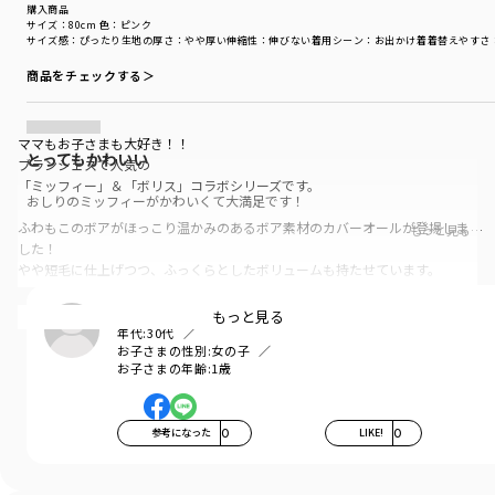
購入商品
サイズ：80cm
色：ピンク
サイズ感
：ぴったり
生地の厚さ
：やや厚い
伸縮性
：伸びない
着用シーン
：お出かけ着
着替えやすさ
商品をチェックする＞
ママもお子さまも大好き！！
とってもかわいい
ブランシェスで人気の
「ミッフィー」＆「ボリス」コラボシリーズです。
おしりのミッフィーがかわいくて大満足です！
ふわもこのボアがほっこり温かみのあるボア素材のカバーオールが登場しま
もっと見る…
した！
やや短毛に仕上げつつ、ふっくらとしたボリュームも持たせています。
コロンとした丸みのあるシルエットで
haru
もっと見る
ミッフィーの可愛らしさを表現しています。
年代:
30代
お子さまの性別:
女の子
お子さまの年齢:
1歳
そしてお尻にもミッフィーが♪
抱っこのときやハイハイの時、
参考になった
0
LIKE!
0
ココロくすぐるデザインポイントになっていて
お子様のかわいさをより引き立てるアイテムです。