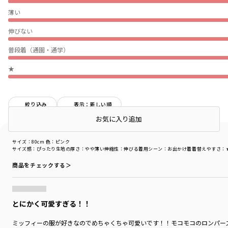
薄い
伸びない
普段着（通園・通学）
★
絞り込み
表示：新しい順
店頭在庫を確認する
お気に入り追加
サイズ：80cm
色：ピンク
サイズ感
：ぴったり
生地の厚さ
：やや薄い
伸縮性
：伸びる
着用シーン
：お出かけ着
着替えやすさ
：
商品をチェックする＞
とにかく可愛すぎる！！
ミッフィーの服が好きなのでめちゃくちゃ可愛いです！！モコモコのロンパー