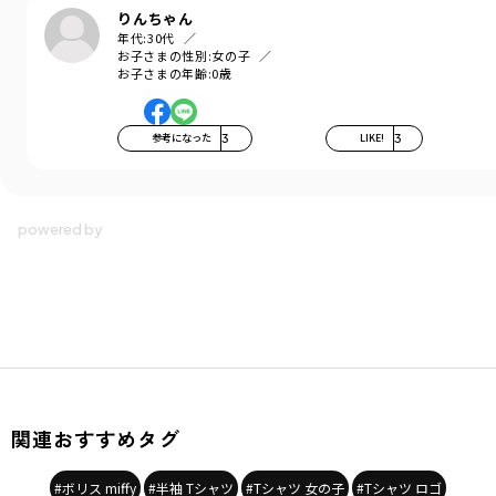
りんちゃん
年代:
30代
お子さまの性別:
女の子
お子さまの年齢:
0歳
参考になった
3
LIKE!
3
関連おすすめタグ
#ボリス miffy
#半袖 Tシャツ
#Tシャツ 女の子
#Tシャツ ロゴ