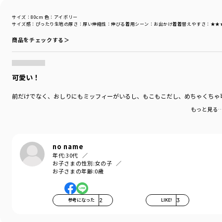
お部屋の中なら素足でも○
お出かけの時にはスパッツやタイツと合わせて
サイズ：80cm
色：アイボリー
スタイリングをお楽しみ頂けます。
サイズ感
：ぴったり
生地の厚さ
：厚い
伸縮性
：伸びる
着用シーン
：お出かけ着
着替えやすさ
：★★
商品をチェックする＞
着用イメージ/カラー：アイボリー
モデル：身長74.5cm 体重10kg
サイズ：サイズ80
可愛い！
ブランド
／
branshes
前だけでなく、おしりにもミッフィーがいるし、もこもこだし、めちゃくちゃ
シーズン
／
アウトレット
カテゴリ
／
ベビーウェア
>
カバーオール・ロンパース
もっと見る
カラー
／
ホワイト
性別タイプ
／
GIRL
BABY
no name
商品番号
／
02-4639-338
年代:
30代
お子さまの性別:
女の子
お子さまの年齢:
0歳
参考になった
2
LIKE!
3