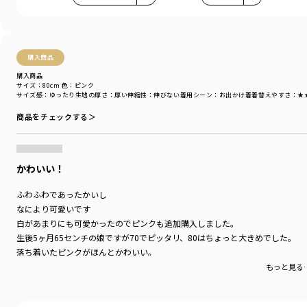
購入商品
購入商品
サイズ：80cm
色：ピンク
サイズ感
：ゆったり
生地の厚さ
：厚い
伸縮性
：伸びない
着用シーン
：お出かけ着
着替えやすさ
：★
商品をチェックする＞
かわいい！
ふわふわであったかいし
なにより可愛いです
白があまりにも可愛かったのでピンクも追加購入しました。
生後5ヶ月65センチの娘ですが70でピッタリ、80はちょっと大きめでした。
落ち着いたピンクがほんとかわいい。
もっと見る