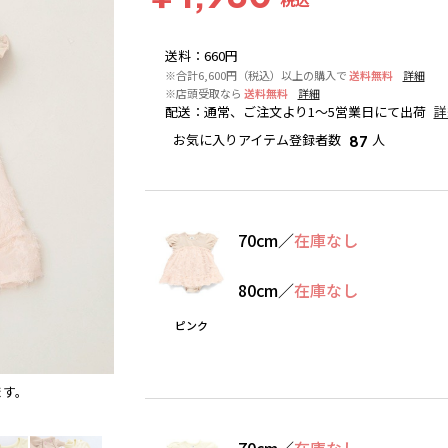
送料
：
660円
※合計6,600円（税込）以上の購入で
送料無料
詳細
※店頭受取なら
送料無料
詳細
配送
：
通常、ご注文より1～5営業日にて出荷
詳
お気に入りアイテム登録者数
人
87
70cm
／
在庫なし
80cm
／
在庫なし
ピンク
ます。
ピンク
70cm
／
在庫なし