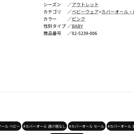
シーズン
／
アウトレット
カテゴリ
／
ベビーウェア
>
カバーオール・
カラー
／
ピンク
性別タイプ
／
BABY
商品番号
／
02-5239-006
オール ベビー
#カバーオール 透け感なし
#カバーオール セール
#カバーオール