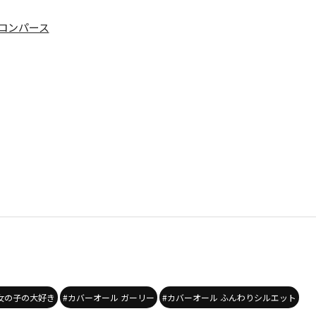
ロンパース
 女の子の大好き
#カバーオール ガーリー
#カバーオール ふんわりシルエット