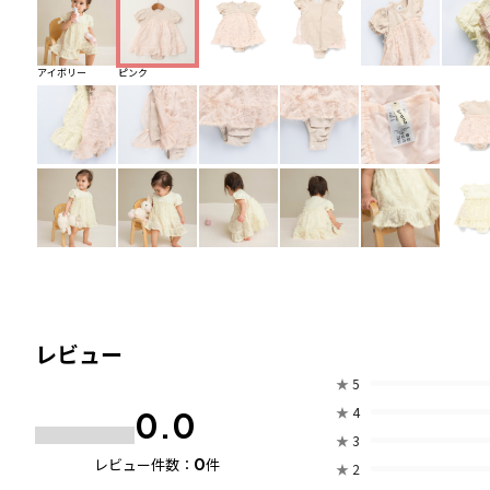
アイボリー
ピンク
レビュー
★
5
★
4
0.0
★
3
0
レビュー件数：
件
★
2