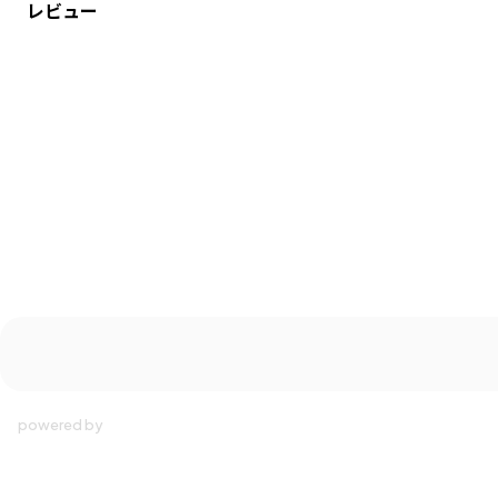
レビュー
・12-5136-073（キッズ女の子）ドッキングワンピースとリンクコーデが可
能です。
-----
透け感：インナー部分ややあり
伸縮性：インナー部分のみあり
ブランド
／
branshes
シーズン
／
アウトレット
カテゴリ
／
ベビーウェア
>
カバーオール・ロンパース
カラー
／
ピンク
性別タイプ
／
BABY
商品番号
／
02-5139-005