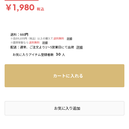
￥1,980
税込
送料
：
660円
※合計6,600円（税込）以上の購入で
送料無料
詳細
※店頭受取なら
送料無料
詳細
配送
：
通常、ご注文より1～5営業日にて出荷
詳細
お気に入りアイテム登録者数
30
人
カートに入れる
店頭在庫を確認する
お気に入り追加