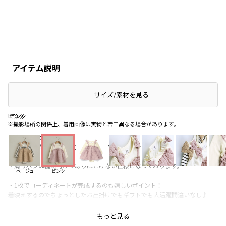
アイテム説明
サイズ/素材を見る
ピンク
ピンク
ピンク
※撮影場所の関係上、着用画像は実物と若干異なる場合があります。
＜商品ポイント＞
・肩リボンがポイントの重ね着風カバーオールです。
・肩リボンは縫い付けてありほどけない仕様となっております。
ベージュ
ピンク
・1枚でコーディネートが完成するのも嬉しいポイント！
着映えするのでちょっとしたお出掛けでもギフトでも大活躍間違いなし♪
・お色はインナーが無地のピンクと、インナーがボーダー柄のベージュの2色
もっと見る
展開です。