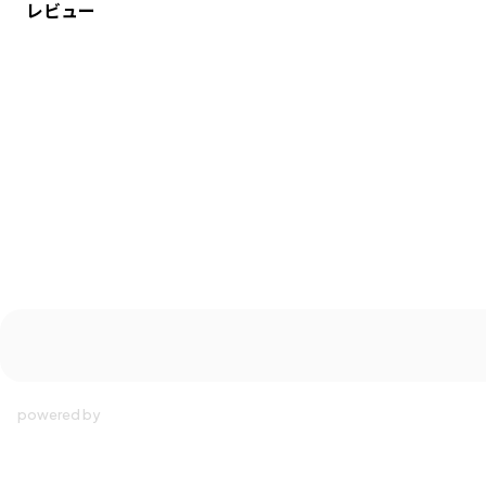
レビュー
・12-5136-073（キッズ女の子）ドッキングワンピースとリンクコーデが可
能です。
-----
透け感：インナー部分ややあり
伸縮性：インナー部分のみあり
ブランド
／
branshes
シーズン
／
アウトレット
カテゴリ
／
ベビーウェア
>
カバーオール・ロンパース
カラー
／
ブラウン
性別タイプ
／
BABY
商品番号
／
02-5139-005