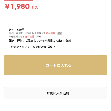
￥1,980
税込
送料
：
660円
※合計6,600円（税込）以上の購入で
送料無料
詳細
※店頭受取なら
送料無料
詳細
配送
：
通常、ご注文より1～5営業日にて出荷
詳細
お気に入りアイテム登録者数
30
人
カートに入れる
店頭在庫を確認する
お気に入り追加