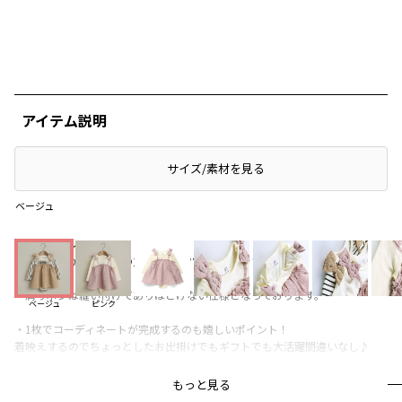
アイテム説明
サイズ/素材を見る
ベージュ
＜商品ポイント＞
・肩リボンがポイントの重ね着風カバーオールです。
・肩リボンは縫い付けてありほどけない仕様となっております。
ベージュ
ピンク
・1枚でコーディネートが完成するのも嬉しいポイント！
着映えするのでちょっとしたお出掛けでもギフトでも大活躍間違いなし♪
・お色はインナーが無地のピンクと、インナーがボーダー柄のベージュの2色
もっと見る
展開です。