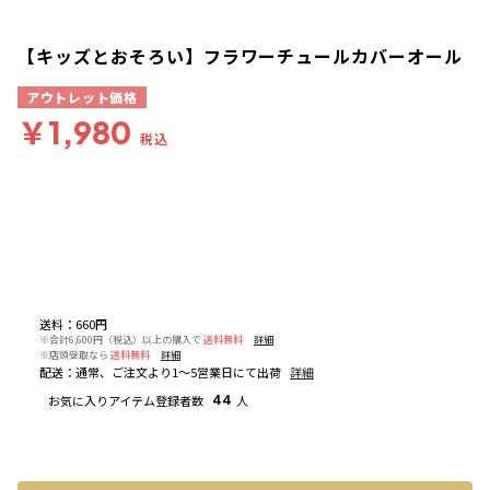
【キッズとおそろい】フラワーチュールカバーオール
アウトレット価格
￥1,980
税込
送料
：
660円
※合計6,600円（税込）以上の購入で
送料無料
詳細
※店頭受取なら
送料無料
詳細
配送
：
通常、ご注文より1～5営業日にて出荷
詳細
お気に入りアイテム登録者数
44
人