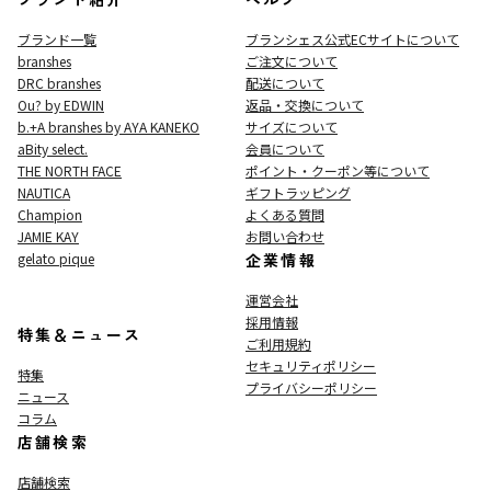
ブランド一覧
ブランシェス公式ECサイト
について
branshes
ご注文について
DRC branshes
配送について
Ou? by EDWIN
返品・交換について
b.+A branshes by AYA KANEKO
サイズについて
aBity select.
会員について
THE NORTH FACE
ポイント・クーポン等について
NAUTICA
ギフトラッピング
Champion
よくある質問
JAMIE KAY
お問い合わせ
gelato pique
企業情報
運営会社
採用情報
特集＆ニュース
ご利用規約
セキュリティポリシー
特集
プライバシーポリシー
ニュース
コラム
店舗検索
店舗検索