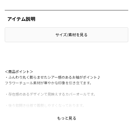
アイテム説明
サイズ/素材を見る
＜商品ポイント＞
・ふんわり丸く膨らませたシアー感のあるお袖がポイント♪
フラワーチュール素材が華やかな印象を引き立てます。
・存在感のあるデザインで見映えするカバーオールです。
・後ろ釦開き仕様で着脱しやすくなっております。
・12-5208-112 フラワーチュールブラウス（キッズ女の子）とおそろいコ
もっと見る
ーデが可能です。