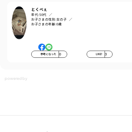
キッズ女児：12-5206-161 【おそろい】レモン＆フラワー総柄刺しゅうド
とくべぇ
ッキングTシャツ
年代:
50代
キッズ女児：12-5214-165 【おそろい】レモン＆フラワー総柄刺しゅうチ
お子さまの性別:
女の子
ュニック
お子さまの年齢:
0歳
キッズ女児：12-5231-169 【おそろい】レモン＆フラワー総柄刺しゅうシ
ョートパンツ
-----
参考になった
0
LIKE!
3
伸縮性：ダンガリーとサッカー素材の部分は伸縮性なし
透け感：ラベンダーカラーはカラー特色により、
若干透け感がございます。
ブランド
／
branshes
シーズン
／
アウトレット
カテゴリ
／
ベビーウェア
>
カバーオール・ロンパース
カラー
／
ホワイト
性別タイプ
／
BABY
商品番号
／
02-5239-030