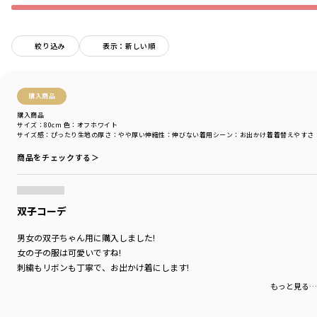
本体部分に綿100％素材を使用しているので
吸湿性にすぐれており汗ばむ季節にぴったり。
絞り込み
表示：新しい順
肩のフリルとリボンが可愛らしさを引き立てます。
プランサーの前開き仕様なので、お着替えも簡単で、
ママも安心♪
購入商品
涼しく、可愛く、快適に過ごせるアイテムです。
購入商品
サイズ：80cm
色：オフホワイト
【おそろいシリーズ商品一覧】
サイズ感
：ぴったり
生地の厚さ
：やや厚い
伸縮性
：伸びない
着用シーン
：お出かけ着
着替えやすさ
ベビー男児：01-5239-313 【おそろい】レモン＆フラワー総柄刺しゅう半
袖カバーオール
商品をチェックする＞
ベビー女児：02-5239-030 【おそろい】レモン＆フラワー総柄刺しゅうカ
バーオール
ベビー雑貨：04-5276-668 【おそろい】レモン＆フラワー総柄刺しゅうス
タイ
双子コーデ
ベビー雑貨：04-5285-669 【おそろい】レモン＆フラワー総柄刺しゅうヘ
アバンド
男女の双子ちゃん用に購入しました!
キッズ男児：11-5209-403 【おそろい】レモン＆フラワー総柄刺しゅう半
女の子の服は可愛いですね!
袖シャツ
刺繍もリボンも丁寧で、お出かけ着にします!
キッズ男児：11-5206-411 【おそろい】レモン＆フラワー総柄刺しゅう切
もっと見る…
替半袖Tシャツ
キッズ男児：11-5231-407 【おそろい】レモン＆フラワー総柄刺しゅうハ
ーフパンツ