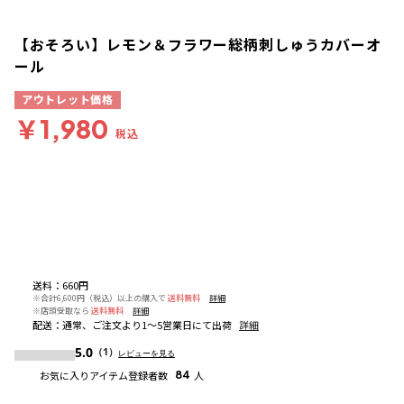
【おそろい】レモン＆フラワー総柄刺しゅうカバーオ
ール
アウトレット価格
￥1,980
税込
送料
：
660円
※合計6,600円（税込）以上の購入で
送料無料
詳細
※店頭受取なら
送料無料
詳細
配送
：
通常、ご注文より1～5営業日にて出荷
詳細
5.0
（1）
レビューを見る
お気に入りアイテム登録者数
84
人