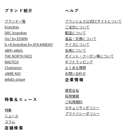
ブランド紹介
ヘルプ
ブランド一覧
ブランシェス公式ECサイト
について
branshes
ご注文について
DRC branshes
配送について
Ou? by EDWIN
返品・交換について
b.+A branshes by AYA KANEKO
サイズについて
aBity select.
会員について
THE NORTH FACE
ポイント・クーポン等について
NAUTICA
ギフトラッピング
Champion
よくある質問
JAMIE KAY
お問い合わせ
gelato pique
企業情報
運営会社
採用情報
特集＆ニュース
ご利用規約
セキュリティポリシー
特集
プライバシーポリシー
ニュース
コラム
店舗検索