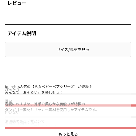
レビュー
アイテム説明
サイズ/素材を見る
branshes人気の【男女ベビーペアシリーズ】が登場♪
ぴったり
みんなで「おそろい」を楽しもう！
薄い
春夏におすすめ、薄手で柔らかな肌触りが特徴の
ダンガリー素材とサッカー素材を使用したアイテムです。
伸びない
清涼感のあるデザインで
普段着（通園・通学）
カラーによって雰囲気が違う2色なので
おそろいやリンクコーデをより楽しんでいただけます。
もっと見る
★