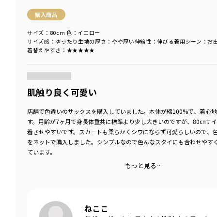
購入商品
サイズ：80cm
色：イエロー
サイズ感
：ゆったり
生地の厚さ
：やや厚い
伸縮性
：伸びる
着用シーン
：お
着替えやすさ
：★★★★★
商品をチェックする＞
肌触り良く可愛い
店舗で色違いのサックスを購入していました。本体が綿100%で、着心
す。月齢が7ヶ月で身長体重共に標準より少し大きいのですが、80㎝サ
着させやすいです。スカートも柔らかくシワにならず可愛らしいので、
をネットで購入しました。シンプルなので色んなスタイにも合わせやす
ています。
もっと見る…
ねここ