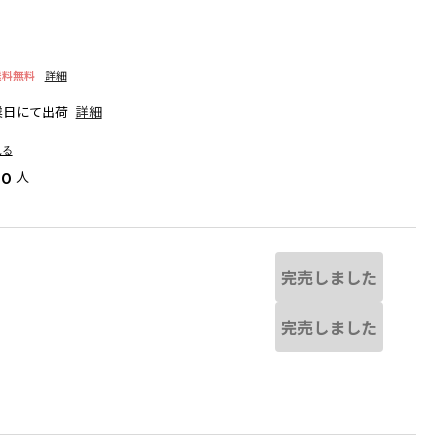
送料無料
詳細
業日にて出荷
詳細
見る
人
60
完売しました
完売しました
イエロー