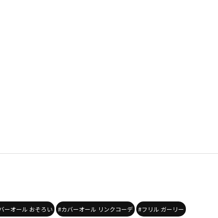
バーオール おそろい
#カバーオール リンクコーデ
#フリル ガーリー