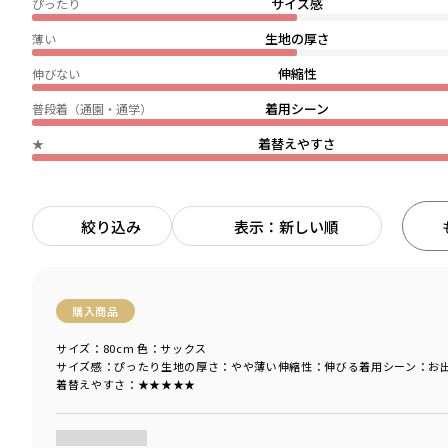
サイズ感
ぴったり
生地の厚さ
薄い
伸縮性
伸びない
着用シーン
普段着（通園・通学）
着替えやすさ
★
絞り込み
表示：新しい順
購入商品
サイズ：80cm
色：サックス
サイズ感
：ぴったり
生地の厚さ
：やや薄い
伸縮性
：伸びる
着用シーン
：お
着替えやすさ
：★★★★★
商品をチェックする＞