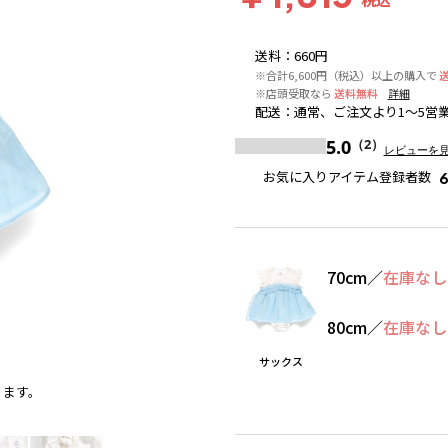
送料
：
660円
※合計6,600円（税込）以上の購入で
※店頭受取なら
送料無料
詳細
配送
：
通常、ご注文より1～5営
5.0
（2）
レビューを
お気に入りアイテム登録者数
70cm
／
在庫なし
80cm
／
在庫なし
サックス
ります。
サックス