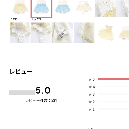
イエロー
サックス
レビュー
★
5
★
4
5.0
★
3
2
レビュー件数：
件
★
2
★
1