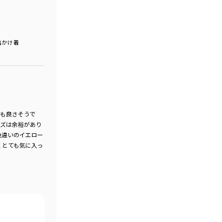
出かけ着
地も良さそうで
イズは余裕があり
色違いのイエロー
くとても気に入っ