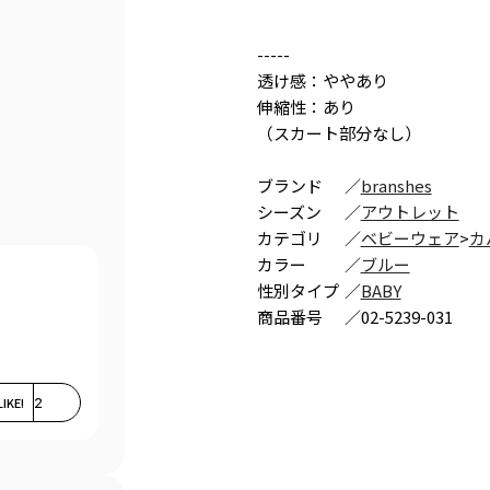
-----
透け感：ややあり
伸縮性：あり
（スカート部分なし）
ブランド
／
branshes
シーズン
／
アウトレット
カテゴリ
／
ベビーウェア
>
カ
カラー
／
ブルー
性別タイプ
／
BABY
商品番号
／
02-5239-031
LIKE!
2