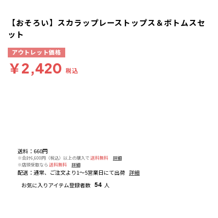
【おそろい】スカラップレーストップス＆ボトムスセ
ット
アウトレット価格
￥2,420
税込
送料
：
660円
※合計6,600円（税込）以上の購入で
送料無料
詳細
※店頭受取なら
送料無料
詳細
配送
：
通常、ご注文より1～5営業日にて出荷
詳細
お気に入りアイテム登録者数
54
人