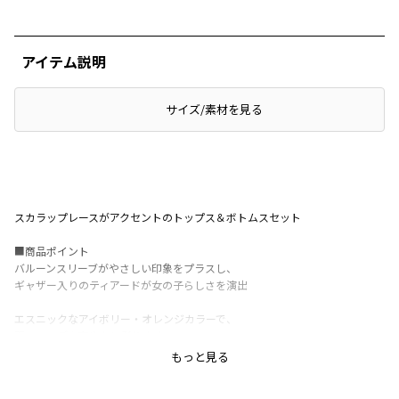
アイテム説明
サイズ/素材を見る
スカラップレースがアクセントのトップス＆ボトムスセット
■商品ポイント
バルーンスリーブがやさしい印象をプラスし、
ギャザー入りのティアードが女の子らしさを演出
エスニックなアイボリー・オレンジカラーで、
夏のコーデを爽やかに彩ります
もっと見る
同シリーズでキッズデザインも展開しているので、
姉妹でリンクコーデも楽しめます