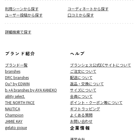
利用シーンから探す
コーディネートから探す
ユーザー投稿から探す
口コミから探す
詳細検索で探す
ブランド紹介
ヘルプ
ブランド一覧
ブランシェス公式ECサイト
について
branshes
ご注文について
DRC branshes
配送について
Ou? by EDWIN
返品・交換について
b.+A branshes by AYA KANEKO
サイズについて
aBity select.
会員について
THE NORTH FACE
ポイント・クーポン等について
NAUTICA
ギフトラッピング
Champion
よくある質問
JAMIE KAY
お問い合わせ
gelato pique
企業情報
運営会社