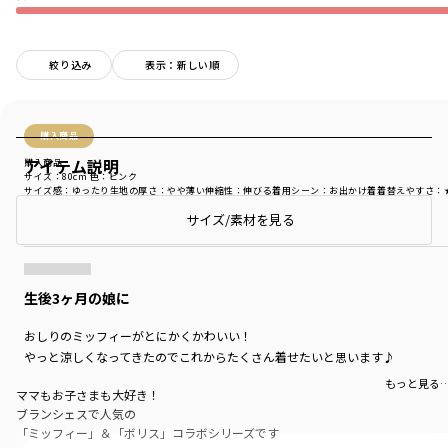
絞り込み
表示：新しい順
購入商品
アイテム説明
購入商品
サイズ：80cm
色：ピンク
サイズ感
：ゆったり
生地の厚さ
：やや薄い
伸縮性
：伸びる
着用シーン
：お出かけ着
着替えやすさ
：
サイズ/素材を見る
商品をチェックする＞
生後3ヶ月の娘に
おしりのミッフィーがとにかくかわいい！
やっと涼しくなってきたのでこれからたくさん着せたいと思います♪
もっと見る
ママもお子さまも大好き！
ブランシェスで人気の
「ミッフィー」＆「ボリス」コラボシリーズです