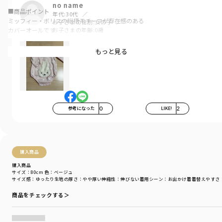
no name
■商品ポイント
年代:
30代
ミッフィー・ボリスの総柄モチーフが存在感のある
お子さまの性別:
女の子
お子さまの年齢:
0歳
カバーオールです
お花柄の優しい色合いが、お子さまの肌になじんで
くれるので、上品なデザインに仕上がっています
もっと見る
大きめの衿がお顔周りを華やかに見せてくれる一枚
おしりにはふわふわのモチーフが♪
抱っこの時やハイハイの時の可愛さポイントがアップします
伸縮性のあるスムース素材を使用しているので、
着心地も良く、手足をたくさん動かすベビーちゃんの
参考になった
0
LIKE!
2
動きの妨げになりません
可愛いだけじゃなく、安心して着用していただけます
【関連商品】015639404 【boris/ボリス】おしりモチーフ長袖カバーオー
ル
購入商品
購入商品
サイズ：80cm
色：ベージュ
サイズ感
：ゆったり
生地の厚さ
：やや厚い
伸縮性
：伸びない
着用シーン
：お出かけ着
着替えやすさ
【ミッフィー70周年】
2025年は、ミッフィー誕生70周年です。
商品をチェックする＞
1955年に誕生してから、世界中で世代を超えて
愛され続けるミッフィー。
生誕70周年を記念して、特別なデザインアイテムが