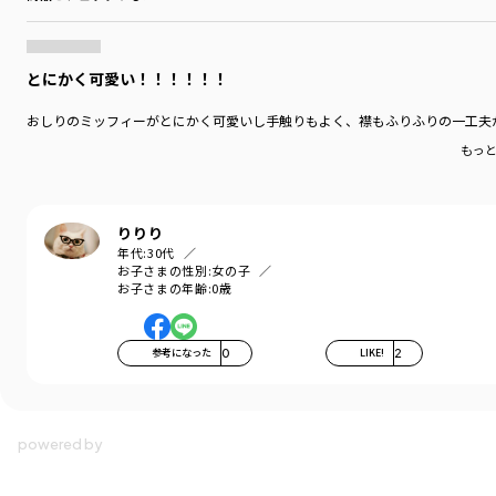
とにかく可愛い！！！！！！
おしりのミッフィーがとにかく可愛いし手触りもよく、襟もふりふりの一工夫
もっ
りりり
年代:
30代
お子さまの性別:
女の子
お子さまの年齢:
0歳
参考になった
0
LIKE!
2