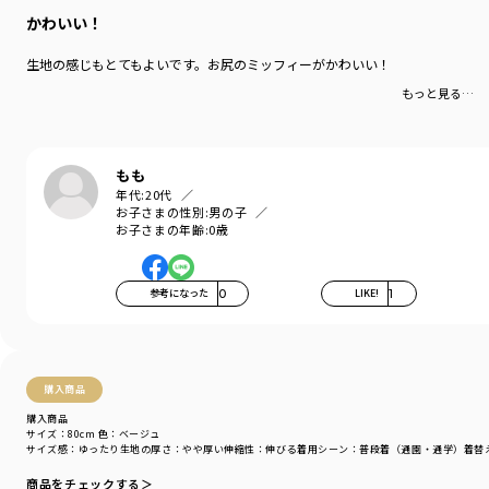
登場しました。
かわいい！
普段使いはもちろん、出産祝いやお誕生日プレゼント
にもおすすめです。
生地の感じもとてもよいです。お尻のミッフィーがかわいい！
もっと見る…
-----
透け感：なし
伸縮性：あり
もも
年代:
20代
お子さまの性別:
男の子
着用イメージ/カラー：ベージュ
お子さまの年齢:
0歳
モデル：身長77.0cm 体重10kg
サイズ：サイズ80vm
参考になった
0
LIKE!
1
ブランド
／
branshes
シーズン
／
2025秋冬
カテゴリ
／
ベビーウェア
>
カバーオール・ロンパース
カラー
／
ピンク
購入商品
性別タイプ
／
BABY
商品番号
／
02-5639-409
購入商品
サイズ：80cm
色：ベージュ
サイズ感
：ゆったり
生地の厚さ
：やや厚い
伸縮性
：伸びる
着用シーン
：普段着（通園・通学）
着替
商品をチェックする＞