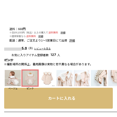
送料
：
660円
※合計6,600円（税込）以上の購入で
送料無料
詳細
※店頭受取なら
送料無料
詳細
配送
：
通常、ご注文より1～5営業日にて出荷
詳細
5.0
（3）
レビューを見る
お気に入りアイテム登録者数
127
人
ピンク
ピンク
ピンク
※撮影場所の関係上、着用画像は実物と若干異なる場合があります。
ベージュ
ピンク
カートに入れる