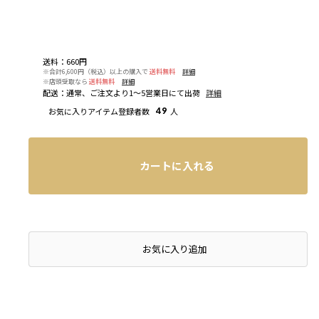
送料
：
660円
※合計6,600円（税込）以上の購入で
送料無料
詳細
※店頭受取なら
送料無料
詳細
配送
：
通常、ご注文より1～5営業日にて出荷
詳細
お気に入りアイテム登録者数
49
人
カートに入れる
店頭在庫を確認する
お気に入り追加