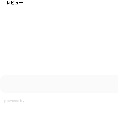
レビュー
ブランド
／
branshes
シーズン
／
2025秋冬
カテゴリ
／
ベビーウェア
>
カバーオール・ロンパース
カラー
／
ホワイト
性別タイプ
／
BABY
商品番号
／
02-5339-005