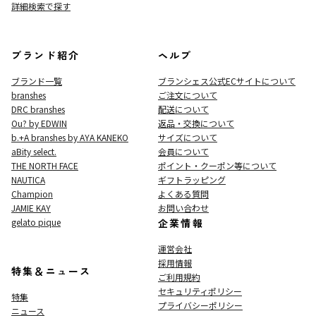
詳細検索で探す
ブランド紹介
ヘルプ
ブランド一覧
ブランシェス公式ECサイト
について
branshes
ご注文について
DRC branshes
配送について
Ou? by EDWIN
返品・交換について
b.+A branshes by AYA KANEKO
サイズについて
aBity select.
会員について
THE NORTH FACE
ポイント・クーポン等について
NAUTICA
ギフトラッピング
Champion
よくある質問
JAMIE KAY
お問い合わせ
gelato pique
企業情報
運営会社
採用情報
特集＆ニュース
ご利用規約
セキュリティポリシー
特集
プライバシーポリシー
ニュース