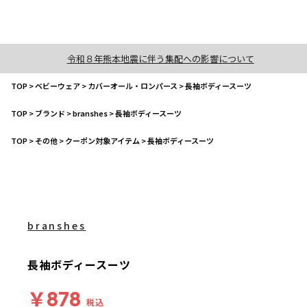
令和８年熊本地震に伴う集配への影響について
TOP
>
ベビーウェア
>
カバーオール・ロンパース
>
長袖ボディースーツ
TOP
>
ブランド
>
branshes
>
長袖ボディースーツ
TOP
>
その他
>
クーポン対象アイテム
>
長袖ボディースーツ
branshes
長袖ボディースーツ
￥878
税込