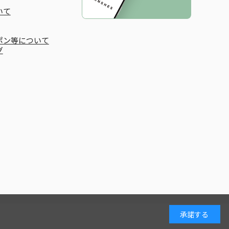
いて
ポン等について
グ
承諾する